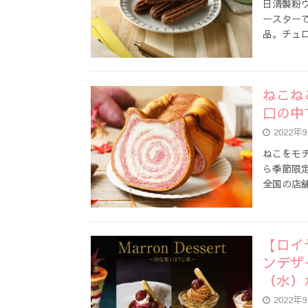
日清製粉ウ
ースター
品。チュ
ねこね
口の中
2022年
ねこをモ
ら季節限
全国の店
【ロイ
ンデザ
（水）
2022年