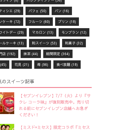
ロウィン
(8)
バレンタインデー
(56)
ティシエ
(29)
パフェ
(50)
パン
(16)
ンケーキ
(72)
フルーツ
(60)
プリン
(18)
ワイトデー
(29)
マカロン
(13)
モンブラン
(12)
ールケーキ
(13)
和スイーツ
(53)
和菓子
(32)
門店
(192)
抹茶
(44)
期間限定
(364)
(45)
花見
(21)
苺
(96)
食べ放題
(18)
気のスイーツ記事
【セブンイレブン】7/7（火）より『サ
クレ コーラ味』が復刻販売中。売り切
れる前にセブンイレブン店舗へお急ぎ
ください！
【ミスド×ミセス】限定コラボ『ミセス