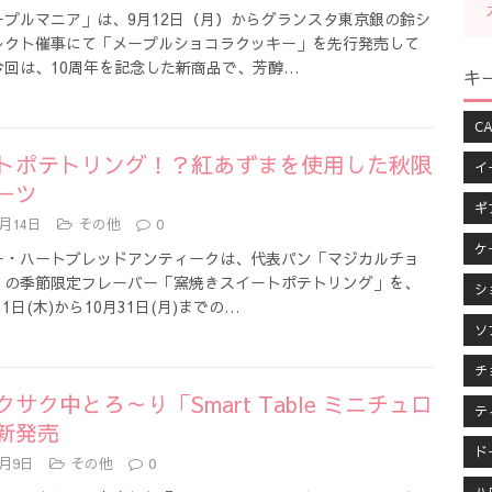
ープルマニア」は、9月12日（月）からグランスタ東京銀の鈴シ
レクト催事にて「メープルショコラクッキー」を先行発売して
今回は、10周年を記念した新商品で、芳醇…
キ
CA
トポテトリング！？紅あずまを使用した秋限
イ
ーツ
ギ
9月14日
その他
0
ケ
ー・ハートブレッドアンティークは、代表パン「マジカルチョ
」の季節限定フレーバー「窯焼きスイートポテトリング」を、
シ
月1日(木)から10月31日(月)までの…
ソ
チ
サク中とろ～り「Smart Table ミニチュロ
テ
新発売
ド
9月9日
その他
0