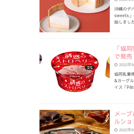
沖縄のデパ
sweet
始しまし
「協同
で発売
2022年
協同乳業株
&ヨーグ
イス「Pâ
メープ
ルショ
2022年