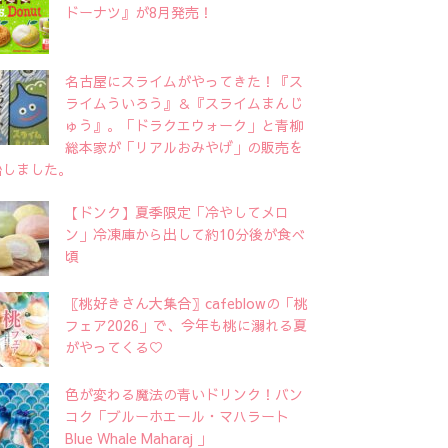
ドーナツ』が8月発売！
名古屋にスライムがやってきた！『ス
ライムういろう』＆『スライムまんじ
ゅう』。「ドラクエウォーク」と青柳
総本家が「リアルおみやげ」の販売を
始しました。
【ドンク】夏季限定「冷やしてメロ
ン」冷凍庫から出して約10分後が食べ
頃
〖桃好きさん大集合〗cafeblowの「桃
フェア2026」で、今年も桃に溺れる夏
がやってくる♡
色が変わる魔法の青いドリンク！バン
コク「ブルーホエール・マハラート
Blue Whale Maharaj 」