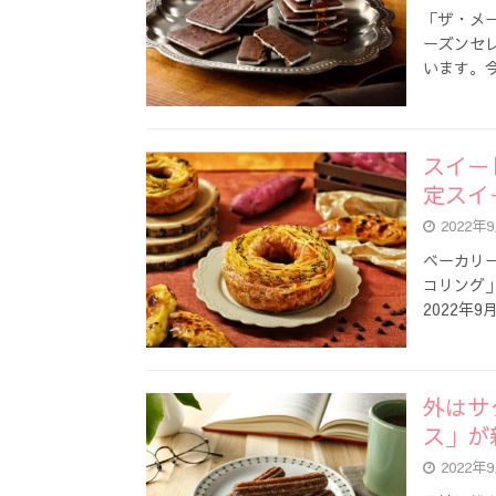
「ザ・メ
ーズンセ
います。
スイー
定スイ
2022年
ベーカリ
コリング
2022年9
外はサク
ス」が
2022年