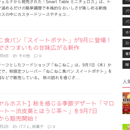
ハ
ェルナから発売された「Smart Table ミニチュロス」は、ト
で温めるだけの簡単調理で本格的なおいしさが楽しめる新商
パ
ロスの中にカスタードソースやチョコ…
パ
ホ
こ食パン「スイートポテト」が9月に登場！
ロ
でさつまいもの甘味広がる新作
専
9月6日
その他
0
チーフとしたフードショップ「ねこねこ」は、9月1日（木）か
桜
定で、秋限定フレーバー「ねこねこ食パン スイートポテト」を
舗などで販売している。 秋の訪れを感じさ…
人
ヤルホスト】秋を感じる季節デザート「マロ
ート～渋皮栗とほうじ茶～」を9月7日
から販売開始！
9月2日
パフェ
,
和菓子
0