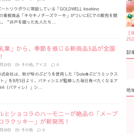
ートリウボウに常設している「GOLDWELL kisekino
s」の看板商品「キセキノチーズケーキ」がついにECでの販売を開
た。“井戸を掘った先人たち…
〖
2
乳業」から、季節を感じる新商品3品が全国
記
！
9月23日
その他
,
アイス
0
式会社は、秋が旬のぶどうを使用した「Dole®ぶどうミックス
ルト」を9月5日より、パティシエが監修した毎日食べたくなるア
tiré（パティレ）」シ…
地
ルとショコラのハーモニーが絶品の「メープ
コラクッキー」が新発売！
9月20日
その他
0