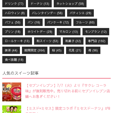
ドリンク
(77)
ドーナツ
(13)
ネットショップ
(58)
ハロウィン
(8)
バレンタインデー
(56)
パティシエ
(29)
パフェ
(50)
パン
(16)
パンケーキ
(72)
フルーツ
(60)
プリン
(18)
ホワイトデー
(29)
マカロン
(13)
モンブラン
(12)
ロールケーキ
(13)
和スイーツ
(53)
和菓子
(32)
専門店
(192)
抹茶
(44)
期間限定
(364)
桜
(45)
花見
(21)
苺
(96)
食べ放題
(18)
人気のスイーツ記事
【セブンイレブン】7/7（火）より『サクレ コーラ
味』が復刻販売中。売り切れる前にセブンイレブン店
舗へお急ぎください！
【ミスド×ミセス】限定コラボ『ミセスドーナツ』が8