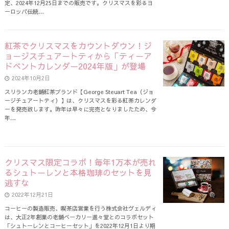
定、2024年12月25日までの販売です。クリスマスを彩るヨ
ーロッパ伝統…
紅茶でクリスマスをカウントダウン！ジ
ョージスチュアートティから「ティーア
ドベントカレンダー2024年版」が登場
2024年10月2日
スリランカ老舗紅茶ブランド【George Steuart Tea（ジョ
ージチュアートティ）】は、クリスマスを彩る紅茶カレンダ
ーを発売致します。昨年は早々に完売となりましたため、今
年…
クリスマス限定コラボ！毎年1万本が売れ
るシュトーレンと本格珈琲のセットを見
逃すな
2022年12月21日
コーヒーの製造販売、喫茶店営業を行う株式会社ヴェルディ
は、大正2年創業の老舗ベーカリー進々堂とのコラボセット
「シュトーレンとコーヒーセット」を2022年12月1日より期