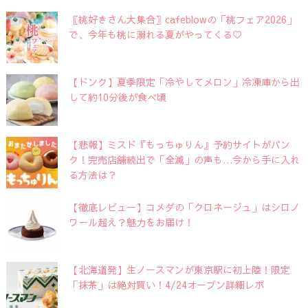
〖桃好きさん大集合〗cafeblowの「桃フェア2026」
で、今年も桃に溺れる夏がやってくる♡
【ドンク】夏季限定「冷やしてメロン」冷凍庫から出
して約10分後が食べ頃
【悲報】ミスド『もっちゅりん』予約サイトがパン
ク！完売店舗続出で「全滅」の声も…今から手に入れ
る方法は？
【徹底レビュー】コメダの「クロネージュ」はシロノ
ワール超え？魅力をお届け！
【北海道発】生ノースマンが東京駅に初上陸！限定
「抹茶」は絶対買い！4/24オープン詳細レポ