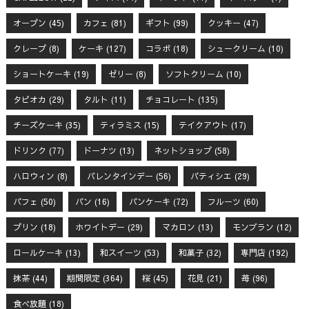
オープン
(45)
カフェ
(81)
ギフト
(99)
クッキー
(47)
クレープ
(8)
ケーキ
(127)
コラボ
(18)
シュークリーム
(10)
ショートケーキ
(19)
ゼリー
(8)
ソフトクリーム
(10)
タピオカ
(29)
タルト
(11)
チョコレート
(135)
チーズケーキ
(35)
ティラミス
(15)
テイクアウト
(17)
ドリンク
(77)
ドーナツ
(13)
ネットショップ
(58)
ハロウィン
(8)
バレンタインデー
(56)
パティシエ
(29)
パフェ
(50)
パン
(16)
パンケーキ
(72)
フルーツ
(60)
プリン
(18)
ホワイトデー
(29)
マカロン
(13)
モンブラン
(12)
ロールケーキ
(13)
和スイーツ
(53)
和菓子
(32)
専門店
(192)
抹茶
(44)
期間限定
(364)
桜
(45)
花見
(21)
苺
(96)
食べ放題
(18)