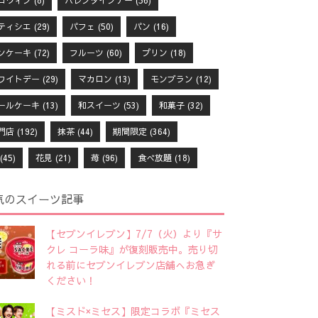
ロウィン
(8)
バレンタインデー
(56)
ティシエ
(29)
パフェ
(50)
パン
(16)
ンケーキ
(72)
フルーツ
(60)
プリン
(18)
ワイトデー
(29)
マカロン
(13)
モンブラン
(12)
ールケーキ
(13)
和スイーツ
(53)
和菓子
(32)
門店
(192)
抹茶
(44)
期間限定
(364)
(45)
花見
(21)
苺
(96)
食べ放題
(18)
気のスイーツ記事
【セブンイレブン】7/7（火）より『サ
クレ コーラ味』が復刻販売中。売り切
れる前にセブンイレブン店舗へお急ぎ
ください！
【ミスド×ミセス】限定コラボ『ミセス