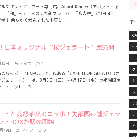
ルチザン・ジェラート専門店、Abbot Kinney（アボット・キ
ら、「和」をテーマにした新フレーバー「塩大福」が3月5日
登場！ 柔らかく煮込まれた小豆と…
キ
CA
！日本オリジナル“桜ジェラート”発売開
イ
ギ
3月4日
アイス
0
ケ
ららぽーとEXPOCITY内にある「CAFE FLOR GELATO（カ
ジェラート）」は、3月3日（日）〜4月17日（水）の期間限定
シ
ラート」フレーバー…
ソ
チ
ートと高級茶葉のコラボ！矢部園茶舗ジェラ
テ
フトBOXが販売開始！
ド
1月19日
アイス
0