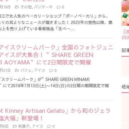
7月10日
その他
,
パンケーキ
0
堀江で大人気のベーカリーショップ「ボーノベーカリ」から、
りの耳よりなニュースが届きました！ 2023年の発売以降、累
個以上を売り上げている看板商品「生ベー…
〖
2
アイスクリームパーク」全国のフォトジュニ
記
イスが大集合！ ”SHARE GREEN
MI AOYAMA”にて2日間限定で開催
6月21日
パフェ
,
アイス
0
スクリームパーク」が”SHARE GREEN MINAMI
A”にて2019年7月13日(土)〜14日(日)の2日間の期間限定で開
地
t Kinney Artisan Gelato」から和のジェラ
塩大福」新登場！
3月6日
和菓子
,
アイス
0