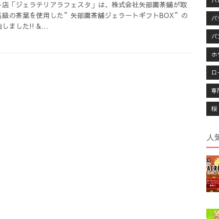
ハ
ト店「ジェラテリアラフェスタ」は、株式会社矢部園茶舗が取
高級の茶葉を使用した”矢部園茶舗ジェラートギフトBOX”の
パ
しました!! &…
パ
ホ
ロ
専
桜
人