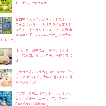
ドーナツ』が8月発売！
名古屋にスライムがやってきた！『ス
ライムういろう』＆『スライムまんじ
ゅう』。「ドラクエウォーク」と青柳
総本家が「リアルおみやげ」の販売を
始しました。
【ドンク】夏季限定「冷やしてメロ
ン」冷凍庫から出して約10分後が食べ
頃
〖桃好きさん大集合〗cafeblowの「桃
フェア2026」で、今年も桃に溺れる夏
がやってくる♡
色が変わる魔法の青いドリンク！バン
コク「ブルーホエール・マハラート
Blue Whale Maharaj 」