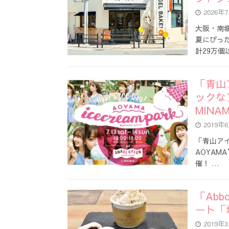
2026年
大阪・南
夏にぴった
計29万
「青山
ックなア
MINA
2019年
「青山アイ
AOYAM
催！ …
「Abbo
ート「
2019年