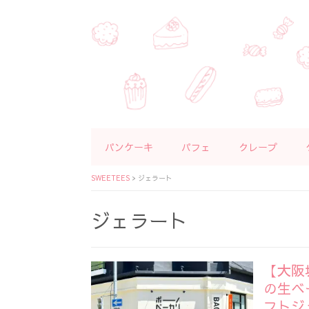
パンケーキ
パフェ
クレープ
SWEETEES
>
ジェラート
ジェラート
【大阪
の生ベ
フトジ