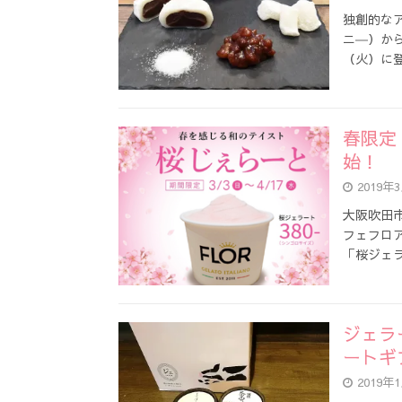
独創的なア
ニ―）か
（火）に
春限定
始！
2019年
大阪吹田市の
フェフロア
「桜ジェ
ジェラ
ートギ
2019年