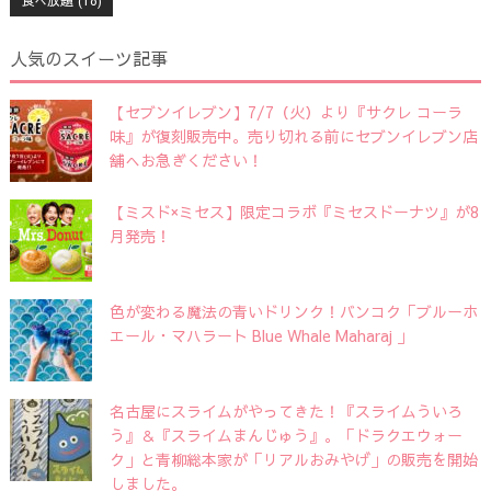
人気のスイーツ記事
【セブンイレブン】7/7（火）より『サクレ コーラ
味』が復刻販売中。売り切れる前にセブンイレブン店
舗へお急ぎください！
【ミスド×ミセス】限定コラボ『ミセスドーナツ』が8
月発売！
色が変わる魔法の青いドリンク！バンコク「ブルーホ
エール・マハラート Blue Whale Maharaj 」
名古屋にスライムがやってきた！『スライムういろ
う』＆『スライムまんじゅう』。「ドラクエウォー
ク」と青柳総本家が「リアルおみやげ」の販売を開始
しました。