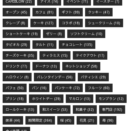
CAFEBLOW
(22)
アイス
(74)
イベント
(71)
イースター
(7)
オープン
(45)
カフェ
(81)
ギフト
(99)
クッキー
(47)
クレープ
(8)
ケーキ
(127)
コラボ
(18)
シュークリーム
(10)
ショートケーキ
(19)
ゼリー
(8)
ソフトクリーム
(10)
タピオカ
(29)
タルト
(11)
チョコレート
(135)
チーズケーキ
(35)
ティラミス
(15)
テイクアウト
(17)
ドリンク
(77)
ドーナツ
(13)
ネットショップ
(58)
ハロウィン
(8)
バレンタインデー
(56)
パティシエ
(29)
パフェ
(50)
パン
(16)
パンケーキ
(72)
フルーツ
(60)
プリン
(18)
ホワイトデー
(29)
マカロン
(13)
モンブラン
(12)
ロールケーキ
(13)
和スイーツ
(53)
和菓子
(32)
専門店
(192)
抹茶
(44)
期間限定
(364)
桜
(45)
花見
(21)
苺
(96)
食べ放題
(18)