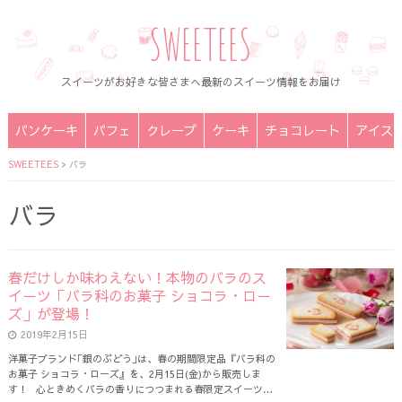
SWEETEES
スイーツがお好きな皆さまへ最新のスイーツ情報をお届け
パンケーキ
パフェ
クレープ
ケーキ
チョコレート
アイス
SWEETEES
>
バラ
バラ
春だけしか味わえない！本物のバラのス
イーツ「バラ科のお菓子 ショコラ・ロー
ズ」が登場！
2019年2月15日
洋菓子ブランド｢銀のぶどう｣は、春の期間限定品『バラ科の
お菓子 ショコラ・ローズ』を、2月15日(金)から販売しま
す！ 心ときめくバラの香りにつつまれる春限定スイーツ…