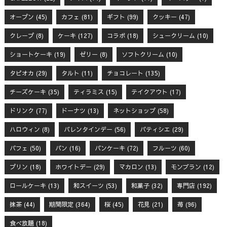
オープン
(45)
カフェ
(81)
ギフト
(99)
クッキー
(47)
クレープ
(8)
ケーキ
(127)
コラボ
(18)
シュークリーム
(10)
ショートケーキ
(19)
ゼリー
(8)
ソフトクリーム
(10)
タピオカ
(29)
タルト
(11)
チョコレート
(135)
チーズケーキ
(35)
ティラミス
(15)
テイクアウト
(17)
ドリンク
(77)
ドーナツ
(13)
ネットショップ
(58)
ハロウィン
(8)
バレンタインデー
(56)
パティシエ
(29)
パフェ
(50)
パン
(16)
パンケーキ
(72)
フルーツ
(60)
プリン
(18)
ホワイトデー
(29)
マカロン
(13)
モンブラン
(12)
ロールケーキ
(13)
和スイーツ
(53)
和菓子
(32)
専門店
(192)
抹茶
(44)
期間限定
(364)
桜
(45)
花見
(21)
苺
(96)
食べ放題
(18)