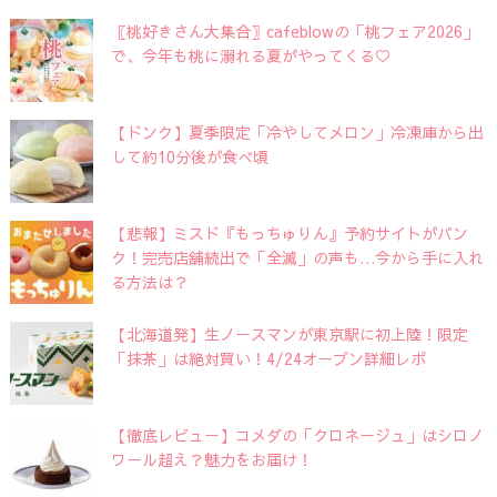
〖桃好きさん大集合〗cafeblowの「桃フェア2026」
で、今年も桃に溺れる夏がやってくる♡
【ドンク】夏季限定「冷やしてメロン」冷凍庫から出
して約10分後が食べ頃
【悲報】ミスド『もっちゅりん』予約サイトがパン
ク！完売店舗続出で「全滅」の声も…今から手に入れ
る方法は？
【北海道発】生ノースマンが東京駅に初上陸！限定
「抹茶」は絶対買い！4/24オープン詳細レポ
【徹底レビュー】コメダの「クロネージュ」はシロノ
ワール超え？魅力をお届け！