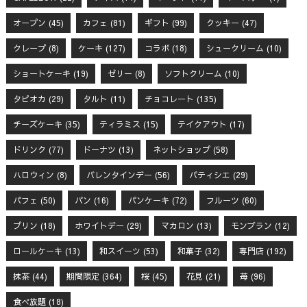
オープン
(45)
カフェ
(81)
ギフト
(99)
クッキー
(47)
クレープ
(8)
ケーキ
(127)
コラボ
(18)
シュークリーム
(10)
ショートケーキ
(19)
ゼリー
(8)
ソフトクリーム
(10)
タピオカ
(29)
タルト
(11)
チョコレート
(135)
チーズケーキ
(35)
ティラミス
(15)
テイクアウト
(17)
ドリンク
(77)
ドーナツ
(13)
ネットショップ
(58)
ハロウィン
(8)
バレンタインデー
(56)
パティシエ
(29)
パフェ
(50)
パン
(16)
パンケーキ
(72)
フルーツ
(60)
プリン
(18)
ホワイトデー
(29)
マカロン
(13)
モンブラン
(12)
ロールケーキ
(13)
和スイーツ
(53)
和菓子
(32)
専門店
(192)
抹茶
(44)
期間限定
(364)
桜
(45)
花見
(21)
苺
(96)
食べ放題
(18)