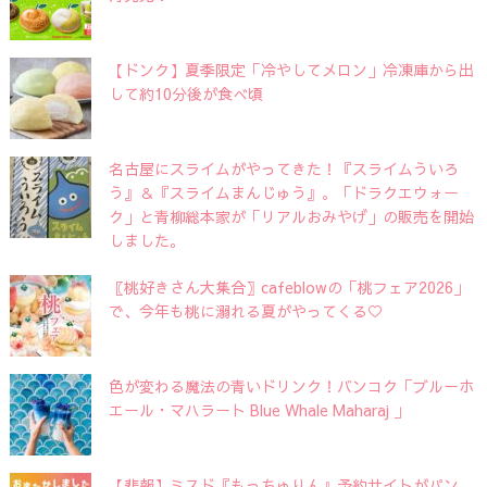
【ドンク】夏季限定「冷やしてメロン」冷凍庫から出
して約10分後が食べ頃
名古屋にスライムがやってきた！『スライムういろ
う』＆『スライムまんじゅう』。「ドラクエウォー
ク」と青柳総本家が「リアルおみやげ」の販売を開始
しました。
〖桃好きさん大集合〗cafeblowの「桃フェア2026」
で、今年も桃に溺れる夏がやってくる♡
色が変わる魔法の青いドリンク！バンコク「ブルーホ
エール・マハラート Blue Whale Maharaj 」
【悲報】ミスド『もっちゅりん』予約サイトがパン