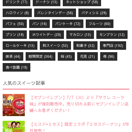
ドリンク
(77)
ドーナツ
(13)
ネットショップ
(58)
ハロウィン
(8)
バレンタインデー
(56)
パティシエ
(29)
パフェ
(50)
パン
(16)
パンケーキ
(72)
フルーツ
(60)
プリン
(18)
ホワイトデー
(29)
マカロン
(13)
モンブラン
(12)
ロールケーキ
(13)
和スイーツ
(53)
和菓子
(32)
専門店
(192)
抹茶
(44)
期間限定
(364)
桜
(45)
花見
(21)
苺
(96)
食べ放題
(18)
人気のスイーツ記事
【セブンイレブン】7/7（火）より『サクレ コーラ
味』が復刻販売中。売り切れる前にセブンイレブン店
舗へお急ぎください！
【ミスド×ミセス】限定コラボ『ミセスドーナツ』が8
月発売！