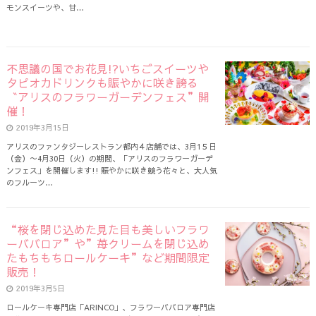
モンスイーツや、甘…
不思議の国でお花見!?いちごスイーツや
タピオカドリンクも賑やかに咲き誇る
〝アリスのフラワーガーデンフェス”開
催！
2019年3月15日
アリスのファンタジーレストラン都内４店舗では、3月1５日
（金）〜4月30日（火）の期間、「アリスのフラワーガーデ
ンフェス」を開催します!! 賑やかに咲き競う花々と、大人気
のフルーツ…
“桜を閉じ込めた見た目も美しいフラワ
ーババロア”や”苺クリームを閉じ込め
たもちもちロールケーキ”など期間限定
販売！
2019年3月5日
ロールケーキ専門店「ARINCO」、フラワーババロア専門店