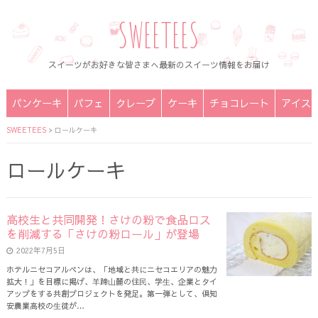
SWEETEES
スイーツがお好きな皆さまへ最新のスイーツ情報をお届け
パンケーキ
パフェ
クレープ
ケーキ
チョコレート
アイス
SWEETEES
>
ロールケーキ
ロールケーキ
高校生と共同開発！さけの粉で食品ロス
を削減する「さけの粉ロール」が登場
2022年7月5日
ホテルニセコアルペンは、「地域と共にニセコエリアの魅力
拡大！」を目標に掲げ、⽺蹄⼭麓の住⺠、学⽣、企業とタイ
アップをする共創プロジェクトを発足。第一弾として、倶知
安農業高校の⽣徒が…