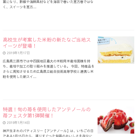
富になり、酢飯や海鮮具材などを海苔で巻いた恵方巻ではな
く、スイーツを恵方…
高校生が考案した米粉の新たなご当地ス
イーツが登場！
2019年1月17日
広島県三原市では中四国地区最大の米粉用米栽培面積を持
ち、栽培や加工の取り組みを推進している。 今回、特産品を
さらに周知させるため広島県立総合技術高等学校と連携し米
粉を使用した新スイ…
特選！旬の苺を使用したアンテノールの
苺フェスタ第1弾開催！
2019年1月14日
神戸生まれのパティスリー【アンテノール】は、いちごの日
である1月15日から、選りすぐった旬苺のおいしさを存分に