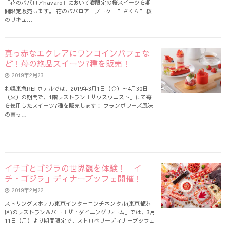
「花のババロアhavaro」において春限定の桜スイーツを期
間限定販売します。 花のババロア ブーケ ”さくら” 桜
のリキュ…
真っ赤なエクレアにワンコインパフェな
ど！苺の絶品スイーツ7種を販売！
2019年2月23日
札幌東急REI ホテルでは、2019年3月1日（金）～4月30日
（火）の期間で、1階レストラン「サウスウエスト」にて苺
を使用したスイーツ7種を販売します！ フランボワーズ風味
の真っ…
イチゴとゴジラの世界観を体験！「イ
チ・ゴジラ」ディナーブッフェ開催！
2019年2月22日
ストリングスホテル東京インターコンチネンタル(東京都港
区)のレストラン＆バー「ザ・ダイニング ルーム」では、3月
11日（月）より期間限定で、ストロベリーディナーブッフェ