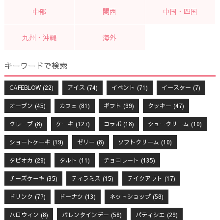
中部
関西
中国・四国
九州・沖縄
海外
キーワードで検索
CAFEBLOW
(22)
アイス
(74)
イベント
(71)
イースター
(7)
オープン
(45)
カフェ
(81)
ギフト
(99)
クッキー
(47)
クレープ
(8)
ケーキ
(127)
コラボ
(18)
シュークリーム
(10)
ショートケーキ
(19)
ゼリー
(8)
ソフトクリーム
(10)
タピオカ
(29)
タルト
(11)
チョコレート
(135)
チーズケーキ
(35)
ティラミス
(15)
テイクアウト
(17)
ドリンク
(77)
ドーナツ
(13)
ネットショップ
(58)
ハロウィン
(8)
バレンタインデー
(56)
パティシエ
(29)