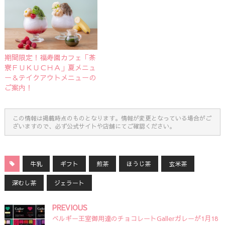
期間限定！福寿園カフェ「茶
寮ＦＵＫＵＣＨＡ」夏メニュ
ー＆テイクアウトメニューの
ご案内！
この情報は掲載時点のものとなります。情報が変更となっている場合がご
ざいますので、必ず公式サイトや店舗にてご確認ください。
牛乳
ギフト
煎茶
ほうじ茶
玄米茶
深むし茶
ジェラート
PREVIOUS
ベルギー王室御用達のチョコレートGallerガレーが1月18