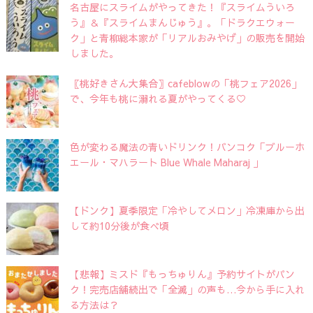
名古屋にスライムがやってきた！『スライムういろ
う』＆『スライムまんじゅう』。「ドラクエウォー
ク」と青柳総本家が「リアルおみやげ」の販売を開始
しました。
〖桃好きさん大集合〗cafeblowの「桃フェア2026」
で、今年も桃に溺れる夏がやってくる♡
色が変わる魔法の青いドリンク！バンコク「ブルーホ
エール・マハラート Blue Whale Maharaj 」
【ドンク】夏季限定「冷やしてメロン」冷凍庫から出
して約10分後が食べ頃
【悲報】ミスド『もっちゅりん』予約サイトがパン
ク！完売店舗続出で「全滅」の声も…今から手に入れ
る方法は？