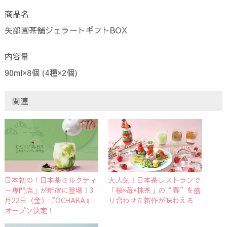
商品名
矢部園茶舗ジェラートギフトBOX
内容量
90ml×8個 (4種×2個)
関連
日本初の「日本茶ミルクティ
大人気！日本茶レストランで
ー専門店」が新宿に登場！3
「桜×苺×抹茶」の“春”を盛
月22日（金）『OCHABA』
り合わせた新作が味わえる
オープン決定！