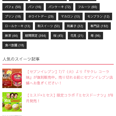
パフェ
(50)
パン
(16)
パンケーキ
(72)
フルーツ
(60)
プリン
(18)
ホワイトデー
(29)
マカロン
(13)
モンブラン
(12)
ロールケーキ
(13)
和スイーツ
(53)
和菓子
(32)
専門店
(192)
抹茶
(44)
期間限定
(364)
桜
(45)
花見
(21)
苺
(96)
食べ放題
(18)
人気のスイーツ記事
【セブンイレブン】7/7（火）より『サクレ コーラ
味』が復刻販売中。売り切れる前にセブンイレブン店
舗へお急ぎください！
【ミスド×ミセス】限定コラボ『ミセスドーナツ』が8
月発売！