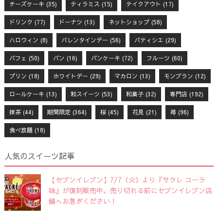
チーズケーキ
(35)
ティラミス
(15)
テイクアウト
(17)
ドリンク
(77)
ドーナツ
(13)
ネットショップ
(58)
ハロウィン
(8)
バレンタインデー
(56)
パティシエ
(29)
パフェ
(50)
パン
(16)
パンケーキ
(72)
フルーツ
(60)
プリン
(18)
ホワイトデー
(29)
マカロン
(13)
モンブラン
(12)
ロールケーキ
(13)
和スイーツ
(53)
和菓子
(32)
専門店
(192)
抹茶
(44)
期間限定
(364)
桜
(45)
花見
(21)
苺
(96)
食べ放題
(18)
人気のスイーツ記事
【セブンイレブン】7/7（火）より『サクレ コーラ
味』が復刻販売中。売り切れる前にセブンイレブン店
舗へお急ぎください！