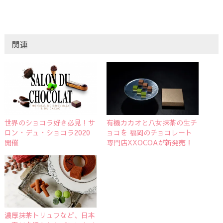
関連
世界のショコラ好き必見！サ
有機カカオと八女抹茶の生チ
ロン・デュ・ショコラ2020
ョコを 福岡のチョコレート
開催
専門店XXOCOAが新発売！
濃厚抹茶トリュフなど、日本