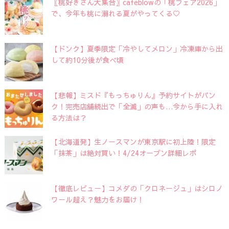
〖桃好きさん大集合〗cafeblowの「桃フェア2026」
で、今年も桃に溺れる夏がやってくる♡
【ドンク】夏季限定「冷やしてメロン」冷凍庫から出
して約10分後が食べ頃
【悲報】ミスド『もっちゅりん』予約サイトがパン
ク！完売店舗続出で「全滅」の声も…今から手に入れ
る方法は？
【北海道発】生ノースマンが東京駅に初上陸！限定
「抹茶」は絶対買い！4/24オープン詳細レポ
【徹底レビュー】コメダの「クロネージュ」はシロノ
ワール超え？魅力をお届け！