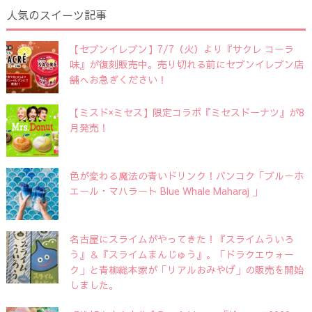
人気のスイーツ記事
【セブンイレブン】7/7（火）より『サクレ コーラ
味』が復刻販売中。売り切れる前にセブンイレブン店
舗へお急ぎください！
【ミスド×ミセス】限定コラボ『ミセスドーナツ』が8
月発売！
色が変わる魔法の青いドリンク！バンコク「ブルーホ
エール・マハラート Blue Whale Maharaj 」
名古屋にスライムがやってきた！『スライムういろ
う』＆『スライムまんじゅう』。「ドラクエウォー
ク」と青柳総本家が「リアルおみやげ」の販売を開始
しました。