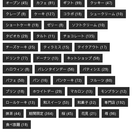
オープン
(45)
カフェ
(81)
ギフト
(99)
クッキー
(47)
クレープ
(8)
ケーキ
(127)
コラボ
(18)
シュークリーム
(10)
ショートケーキ
(19)
ゼリー
(8)
ソフトクリーム
(10)
タピオカ
(29)
タルト
(11)
チョコレート
(135)
チーズケーキ
(35)
ティラミス
(15)
テイクアウト
(17)
ドリンク
(77)
ドーナツ
(13)
ネットショップ
(58)
ハロウィン
(8)
バレンタインデー
(56)
パティシエ
(29)
パフェ
(50)
パン
(16)
パンケーキ
(72)
フルーツ
(60)
プリン
(18)
ホワイトデー
(29)
マカロン
(13)
モンブラン
(12)
ロールケーキ
(13)
和スイーツ
(53)
和菓子
(32)
専門店
(192)
抹茶
(44)
期間限定
(364)
桜
(45)
花見
(21)
苺
(96)
食べ放題
(18)