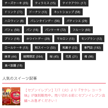
チーズケーキ
(35)
ティラミス
(15)
テイクアウト
(17)
ドリンク
(77)
ドーナツ
(13)
ネットショップ
(58)
ハロウィン
(8)
バレンタインデー
(56)
パティシエ
(29)
パフェ
(50)
パン
(16)
パンケーキ
(72)
フルーツ
(60)
プリン
(18)
ホワイトデー
(29)
マカロン
(13)
モンブラン
(12)
ロールケーキ
(13)
和スイーツ
(53)
和菓子
(32)
専門店
(192)
抹茶
(44)
期間限定
(364)
桜
(45)
花見
(21)
苺
(96)
食べ放題
(18)
人気のスイーツ記事
【セブンイレブン】7/7（火）より『サクレ コーラ
味』が復刻販売中。売り切れる前にセブンイレブン店
舗へお急ぎください！