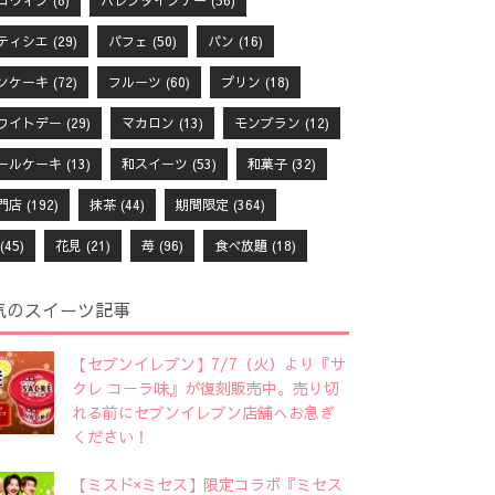
ロウィン
(8)
バレンタインデー
(56)
ティシエ
(29)
パフェ
(50)
パン
(16)
ンケーキ
(72)
フルーツ
(60)
プリン
(18)
ワイトデー
(29)
マカロン
(13)
モンブラン
(12)
ールケーキ
(13)
和スイーツ
(53)
和菓子
(32)
門店
(192)
抹茶
(44)
期間限定
(364)
(45)
花見
(21)
苺
(96)
食べ放題
(18)
気のスイーツ記事
【セブンイレブン】7/7（火）より『サ
クレ コーラ味』が復刻販売中。売り切
れる前にセブンイレブン店舗へお急ぎ
ください！
【ミスド×ミセス】限定コラボ『ミセス