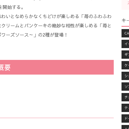
売を開始する。
味わいとなめらかなくちどけが楽しめる「苺のふわふわ
キ
生クリームとパンケーキの絶妙な相性が楽しめる「苺と
CA
ワーズソース～」の2種が登場！
イ
ギ
品概要
ケ
シ
ソ
チ
テ
ド