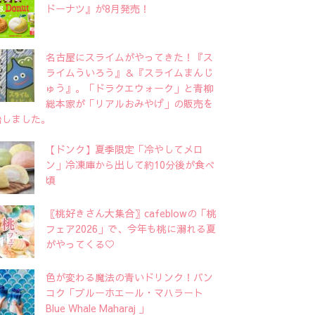
ドーナツ』が8月発売！
名古屋にスライムがやってきた！『ス
ライムういろう』＆『スライムまんじ
ゅう』。「ドラクエウォーク」と青柳
総本家が「リアルおみやげ」の販売を
始しました。
【ドンク】夏季限定「冷やしてメロ
ン」冷凍庫から出して約10分後が食べ
頃
〖桃好きさん大集合〗cafeblowの「桃
フェア2026」で、今年も桃に溺れる夏
がやってくる♡
色が変わる魔法の青いドリンク！バン
コク「ブルーホエール・マハラート
Blue Whale Maharaj 」