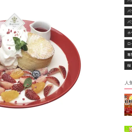
ハ
パ
パ
ホ
ロ
専
桜
人