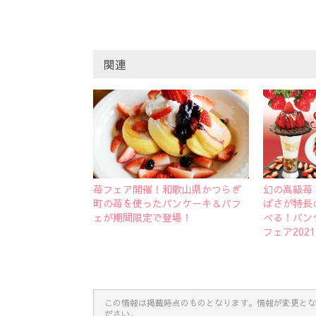
関連
苺フェア開催！和歌山県かつらぎ
幻の高級苺
町の苺を使ったパンケーキ＆パフ
ぱさが特長
ェが期間限定で登場！
べる！パン
フェア20
この情報は掲載時点のものとなります。情報が変更とな
ださい。