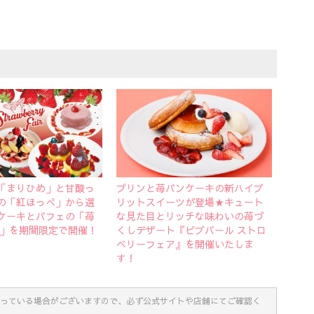
「まりひめ」と甘酸っ
プリンと苺パンケーキの新ハイブ
の「紅ほっぺ」から選
リットスイーツが登場★キュート
ケーキとパフェの「苺
な見た目とリッチな味わいの苺づ
21」を期間限定で開催！
くしデザート『ビブバール ストロ
ベリーフェア』を開催いたしま
す！
っている場合がございますので、必ず公式サイトや店舗にてご確認く