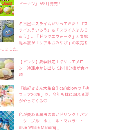
ドーナツ』が8月発売！
名古屋にスライムがやってきた！『ス
ライムういろう』＆『スライムまんじ
ゅう』。「ドラクエウォーク」と青柳
総本家が「リアルおみやげ」の販売を
始しました。
【ドンク】夏季限定「冷やしてメロ
ン」冷凍庫から出して約10分後が食べ
頃
〖桃好きさん大集合〗cafeblowの「桃
フェア2026」で、今年も桃に溺れる夏
がやってくる♡
色が変わる魔法の青いドリンク！バン
コク「ブルーホエール・マハラート
Blue Whale Maharaj 」