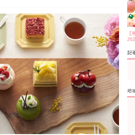
〖
2
記
地