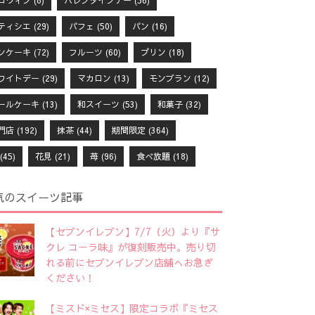
ロウィン
(8)
バレンタインデー
(56)
ティシエ
(29)
パフェ
(50)
パン
(16)
ンケーキ
(72)
フルーツ
(60)
プリン
(18)
ワイトデー
(29)
マカロン
(13)
モンブラン
(12)
ールケーキ
(13)
和スイーツ
(53)
和菓子
(32)
門店
(192)
抹茶
(44)
期間限定
(364)
(45)
花見
(21)
苺
(96)
食べ放題
(18)
気のスイーツ記事
【セブンイレブン】7/7（火）より『サ
クレ コーラ味』が復刻販売中。売り切
れる前にセブンイレブン店舗へお急ぎ
ください！
【ミスド×ミセス】限定コラボ『ミセス