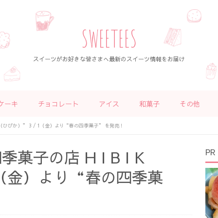
SWEETEES
スイーツがお好きな皆さまへ最新のスイーツ情報をお届け
ケーキ
チョコレート
アイス
和菓子
その他
 A（ひびか）” 3 / 1（金）より“春の四季菓子” を発売！
子の店 H I B I K
PR
 1（金）より“春の四季菓