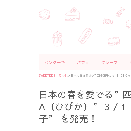
パンケーキ
パフェ
クレープ
SWEETEES
>
その他
>
日本の春を愛でる”四季菓子の店 H I B I K
日本の春を愛でる”四季菓
A（ひびか）” 3 /
子” を発売！