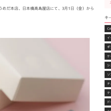
店うめだ本店、日本橋髙島屋店にて、3月1日（金）から
キ
CA
イ
ギ
ケ
シ
ソ
チ
テ
ド