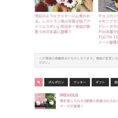
宝石のようなクッキーに心奪われ
チョコのコ
る。レストラン発の洋菓子店『ア
ゃモンブラ
トリエうかい』西日本１号店が阪
ドレーヌで
急うめだ本店に登場！
戸の洋菓子屋「
TOOTH 
イーツ登場
この情報は掲載時点のものとなります。情報が変更とな
ださい。
ポルポロン
クッキー
ギフト
期
PREVIOUS
春を感じられる2種類の和風ふわふわ
ケーキが登場！