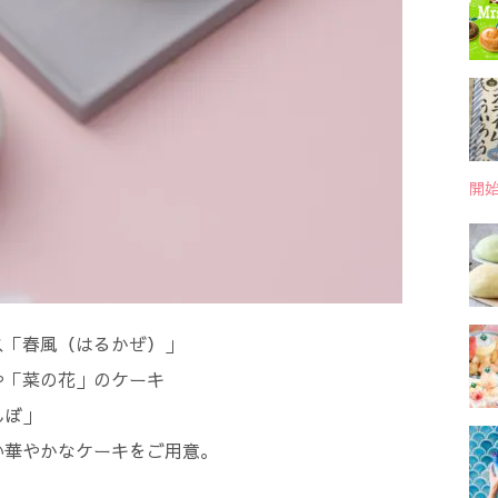
開
ス「春風（はるかぜ）」
や「菜の花」のケーキ
んぼ」
い華やかなケーキをご用意。