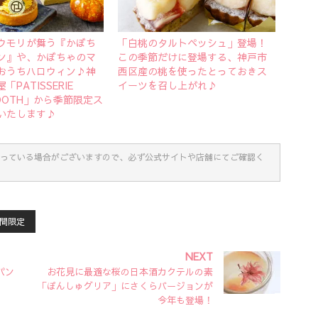
ウモリが舞う『かぼち
「白桃のタルトペッシュ」登場！
ン』や、かぼちゃのマ
この季節だけに登場する、神戸市
おうちハロウィン♪神
西区産の桃を使ったとっておきス
PATISSERIE
イーツを召し上がれ♪
TOOTH」から季節限定ス
いたします♪
っている場合がございますので、必ず公式サイトや店舗にてご確認く
間限定
NEXT
パン
お花見に最適な桜の日本酒カクテルの素
「ぽんしゅグリア」にさくらバージョンが
今年も登場！