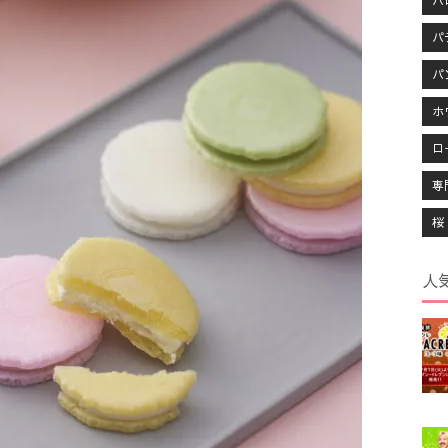
ハ
パ
パ
ホ
ロ
専
桜
人