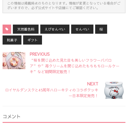
この情報は掲載時点のものとなります。情報が変更となっている場合がご
ざいますので、必ず公式サイトや店舗にてご確認ください。
天然着色料
えびせんべい
せんべい
桜
和菓子
ギフト
PREVIOUS
“桜を閉じ込めた見た目も美しいフラワーババロ
ア”や”苺クリームを閉じ込めたもちもちロールケー
キ”など期間限定販売！
NEXT
ロイヤルダンスクと45周年ハローキティのコラボクッキ
ー日本限定発売！
コメント