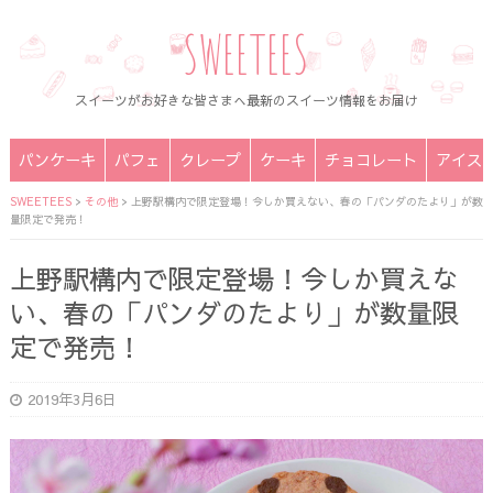
SWEETEES
スイーツがお好きな皆さまへ最新のスイーツ情報をお届け
パンケーキ
パフェ
クレープ
ケーキ
チョコレート
アイス
SWEETEES
>
その他
>
上野駅構内で限定登場！今しか買えない、春の「パンダのたより」が数
量限定で発売！
上野駅構内で限定登場！今しか買えな
い、春の「パンダのたより」が数量限
定で発売！
2019年3月6日