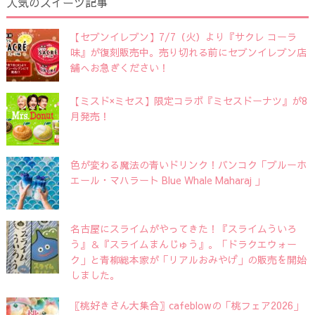
人気のスイーツ記事
【セブンイレブン】7/7（火）より『サクレ コーラ
味』が復刻販売中。売り切れる前にセブンイレブン店
舗へお急ぎください！
【ミスド×ミセス】限定コラボ『ミセスドーナツ』が8
月発売！
色が変わる魔法の青いドリンク！バンコク「ブルーホ
エール・マハラート Blue Whale Maharaj 」
名古屋にスライムがやってきた！『スライムういろ
う』＆『スライムまんじゅう』。「ドラクエウォー
ク」と青柳総本家が「リアルおみやげ」の販売を開始
しました。
〖桃好きさん大集合〗cafeblowの「桃フェア2026」