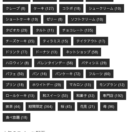
クレープ
(8)
ケーキ
(127)
コラボ
(18)
シュークリーム
(10)
ショートケーキ
(19)
ゼリー
(8)
ソフトクリーム
(10)
タピオカ
(29)
タルト
(11)
チョコレート
(135)
チーズケーキ
(35)
ティラミス
(15)
テイクアウト
(17)
ドリンク
(77)
ドーナツ
(13)
ネットショップ
(58)
ハロウィン
(8)
バレンタインデー
(56)
パティシエ
(29)
パフェ
(50)
パン
(16)
パンケーキ
(72)
フルーツ
(60)
プリン
(18)
ホワイトデー
(29)
マカロン
(13)
モンブラン
(12)
ロールケーキ
(13)
和スイーツ
(53)
和菓子
(32)
専門店
(192)
抹茶
(44)
期間限定
(364)
桜
(45)
花見
(21)
苺
(96)
食べ放題
(18)