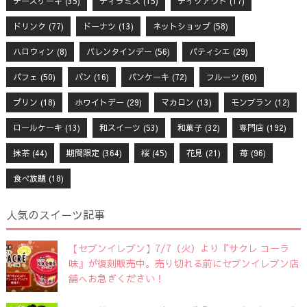
チーズケーキ
(35)
ティラミス
(15)
テイクアウト
(17)
ドリンク
(77)
ドーナツ
(13)
ネットショップ
(58)
ハロウィン
(8)
バレンタインデー
(56)
パティシエ
(29)
パフェ
(50)
パン
(16)
パンケーキ
(72)
フルーツ
(60)
プリン
(18)
ホワイトデー
(29)
マカロン
(13)
モンブラン
(12)
ロールケーキ
(13)
和スイーツ
(53)
和菓子
(32)
専門店
(192)
抹茶
(44)
期間限定
(364)
桜
(45)
花見
(21)
苺
(96)
食べ放題
(18)
人気のスイーツ記事
【セブンイレブン】7/7（火）より『サクレ コーラ
味』が復刻販売中。売り切れる前にセブンイレブン店
舗へお急ぎください！