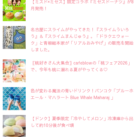
【ミスド×ミセス】限定コラボ『ミセスドーナツ』が8
月発売！
名古屋にスライムがやってきた！『スライムういろ
う』＆『スライムまんじゅう』。「ドラクエウォー
ク」と青柳総本家が「リアルおみやげ」の販売を開始
しました。
〖桃好きさん大集合〗cafeblowの「桃フェア2026」
で、今年も桃に溺れる夏がやってくる♡
色が変わる魔法の青いドリンク！バンコク「ブルーホ
エール・マハラート Blue Whale Maharaj 」
【ドンク】夏季限定「冷やしてメロン」冷凍庫から出
して約10分後が食べ頃