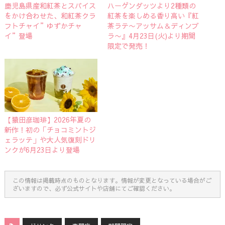
鹿児島県産和紅茶とスパイス
ハーゲンダッツより2種類の
をかけ合わせた、和紅茶クラ
紅茶を楽しめる香り高い『紅
フトチャイ”ゆずかチャ
茶ラテ〜アッサム＆ディンブ
イ”登場
ラ〜』4月23日(火)より期間
限定で発売！
【猿田彦珈琲】2026年夏の
新作！初の「チョコミントジ
ェラッテ」や大人気復刻ドリ
ンクが6月23日より登場
この情報は掲載時点のものとなります。情報が変更となっている場合がご
ざいますので、必ず公式サイトや店舗にてご確認ください。