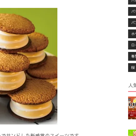
ハ
パ
パ
ホ
ロ
専
桜
人
ーでサンドした新感覚のスイーツです。