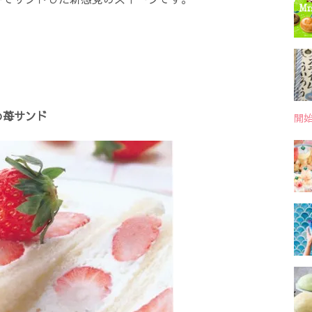
め苺サンド
開