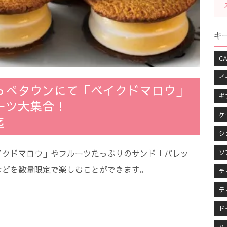
キ
CA
イ
ぺタウンにて「ベイクドマロウ」
ギ
ーツ大集合！
ケ
迄
シ
イクドマロウ」やフルーツたっぷりのサンド「パレッ
ソ
などを数量限定で楽しむことができます。
チ
テ
ド