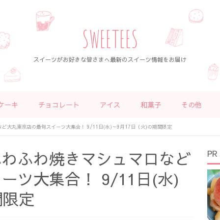
SWEETEES
スイーツがお好きな皆さまへ最新のスイーツ情報をお届け
ケーキ
チョコレート
アイス
和菓子
その他
大丸東京店の最旬スイーツ大集合！ 9/11日(水)～9月17日（火)の期間限定
ふわふわ焼きマシュマロなど
PR
ツ大集合！ 9/11日(水)
間限定