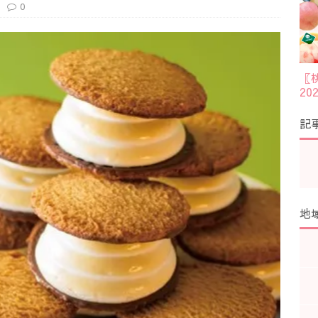
0
〖
2
記
地