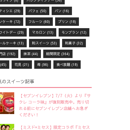
ロウィン
(8)
バレンタインデー
(56)
ティシエ
(29)
パフェ
(50)
パン
(16)
ンケーキ
(72)
フルーツ
(60)
プリン
(18)
ワイトデー
(29)
マカロン
(13)
モンブラン
(12)
ールケーキ
(13)
和スイーツ
(53)
和菓子
(32)
門店
(192)
抹茶
(44)
期間限定
(364)
(45)
花見
(21)
苺
(96)
食べ放題
(18)
気のスイーツ記事
【セブンイレブン】7/7（火）より『サ
クレ コーラ味』が復刻販売中。売り切
れる前にセブンイレブン店舗へお急ぎ
ください！
【ミスド×ミセス】限定コラボ『ミセス