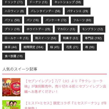
ドリンク
(77)
ドーナツ
(13)
ネットショップ
(58)
ハロウィン
(8)
バレンタインデー
(56)
パティシエ
(29)
パフェ
(50)
パン
(16)
パンケーキ
(72)
フルーツ
(60)
プリン
(18)
ホワイトデー
(29)
マカロン
(13)
モンブラン
(12)
ロールケーキ
(13)
和スイーツ
(53)
和菓子
(32)
専門店
(192)
抹茶
(44)
期間限定
(364)
桜
(45)
花見
(21)
苺
(96)
食べ放題
(18)
人気のスイーツ記事
【セブンイレブン】7/7（火）より『サクレ コーラ
味』が復刻販売中。売り切れる前にセブンイレブン店
舗へお急ぎください！
【ミスド×ミセス】限定コラボ『ミセスドーナツ』が8
月発売！