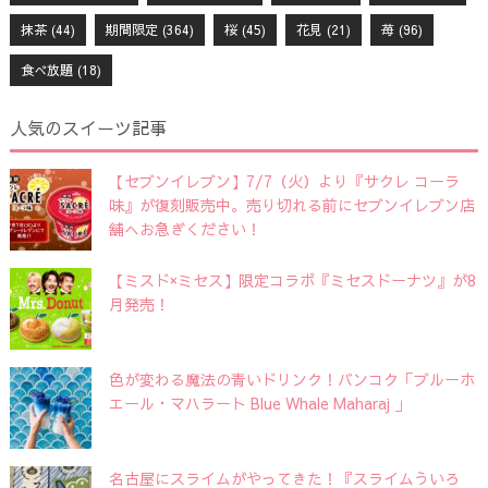
抹茶
(44)
期間限定
(364)
桜
(45)
花見
(21)
苺
(96)
食べ放題
(18)
人気のスイーツ記事
【セブンイレブン】7/7（火）より『サクレ コーラ
味』が復刻販売中。売り切れる前にセブンイレブン店
舗へお急ぎください！
【ミスド×ミセス】限定コラボ『ミセスドーナツ』が8
月発売！
色が変わる魔法の青いドリンク！バンコク「ブルーホ
エール・マハラート Blue Whale Maharaj 」
名古屋にスライムがやってきた！『スライムういろ