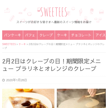
SWEETEES
スイーツがお好きな皆さまへ最新のスイーツ情報をお届け
パンケーキ
パフェ
クレープ
ケーキ
チョコレート
アイス
SWEETEES
>
ケーキ
>
2月2日はクレープの日！期間限定メニュー プラリネとオレンジのクレ
ープ
2月2日はクレープの日！期間限定メニ
ュー プラリネとオレンジのクレープ
2020年1月28日