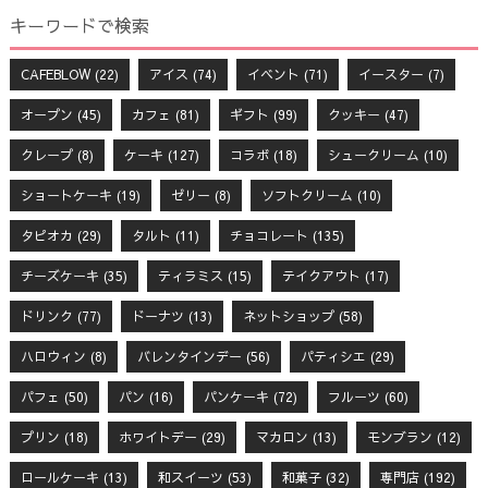
キーワードで検索
CAFEBLOW
(22)
アイス
(74)
イベント
(71)
イースター
(7)
オープン
(45)
カフェ
(81)
ギフト
(99)
クッキー
(47)
クレープ
(8)
ケーキ
(127)
コラボ
(18)
シュークリーム
(10)
ショートケーキ
(19)
ゼリー
(8)
ソフトクリーム
(10)
タピオカ
(29)
タルト
(11)
チョコレート
(135)
チーズケーキ
(35)
ティラミス
(15)
テイクアウト
(17)
ドリンク
(77)
ドーナツ
(13)
ネットショップ
(58)
ハロウィン
(8)
バレンタインデー
(56)
パティシエ
(29)
パフェ
(50)
パン
(16)
パンケーキ
(72)
フルーツ
(60)
プリン
(18)
ホワイトデー
(29)
マカロン
(13)
モンブラン
(12)
ロールケーキ
(13)
和スイーツ
(53)
和菓子
(32)
専門店
(192)