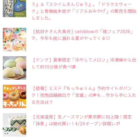
う』＆『スライムまんじゅう』。「ドラクエウォー
ク」と青柳総本家が「リアルおみやげ」の販売を開始
しました。
〖桃好きさん大集合〗cafeblowの「桃フェア2026」
で、今年も桃に溺れる夏がやってくる♡
【ドンク】夏季限定「冷やしてメロン」冷凍庫から出
して約10分後が食べ頃
【悲報】ミスド『もっちゅりん』予約サイトがパン
ク！完売店舗続出で「全滅」の声も…今から手に入れ
る方法は？
【北海道発】生ノースマンが東京駅に初上陸！限定
「抹茶」は絶対買い！4/24オープン詳細レポ