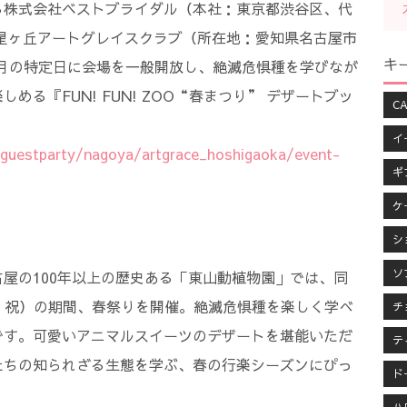
る株式会社ベストブライダル（本社：東京都渋谷区、代
星ヶ丘アートグレイスクラブ（所在地：愛知県名古屋市
キ
月～5月の特定日に会場を一般開放し、絶滅危惧種を学びなが
る『FUN! FUN! ZOO“春まつり” デザートブッ
CA
イ
p/guestparty/nagoya/artgrace_hoshigaoka/event-
ギ
ケ
シ
ソ
屋の100年以上の歴史ある「東山動植物園」では、同
（水・祝）の期間、春祭りを開催。絶滅危惧種を楽しく学べ
チ
です。可愛いアニマルスイーツのデザートを堪能いただ
テ
たちの知られざる生態を学ぶ、春の行楽シーズンにぴっ
ド
。