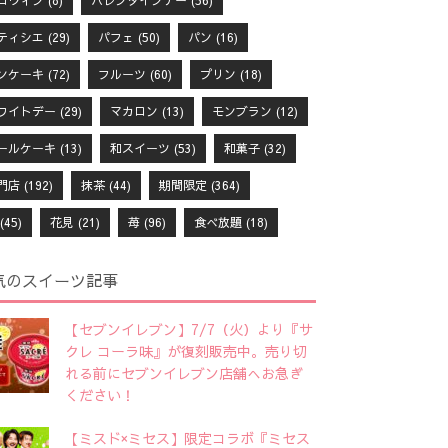
ロウィン
(8)
バレンタインデー
(56)
ティシエ
(29)
パフェ
(50)
パン
(16)
ンケーキ
(72)
フルーツ
(60)
プリン
(18)
ワイトデー
(29)
マカロン
(13)
モンブラン
(12)
ールケーキ
(13)
和スイーツ
(53)
和菓子
(32)
門店
(192)
抹茶
(44)
期間限定
(364)
(45)
花見
(21)
苺
(96)
食べ放題
(18)
気のスイーツ記事
【セブンイレブン】7/7（火）より『サ
クレ コーラ味』が復刻販売中。売り切
れる前にセブンイレブン店舗へお急ぎ
ください！
【ミスド×ミセス】限定コラボ『ミセス