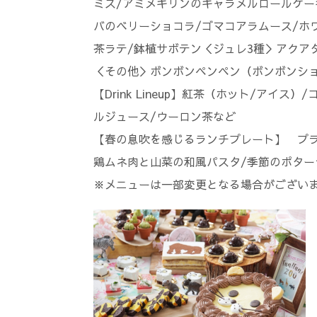
ミス/アミメキリンのキャラメルロールケー
バのベリーショコラ/ゴマコアラムース/ホ
茶ラテ/鉢植サボテン＜ジュレ3種＞アクア
＜その他＞ボンボンペンペン（ボンボンショ
【Drink Lineup】紅茶（ホット/アイ
ルジュース/ウーロン茶など
【春の息吹を感じるランチプレート】 プラ
鶏ムネ肉と山菜の和風パスタ/季節のポター
※メニューは一部変更となる場合がござい