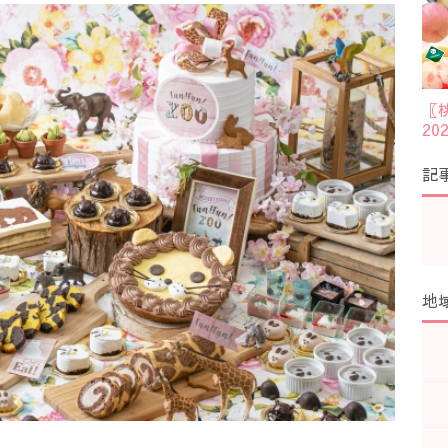
〖
2
記
地