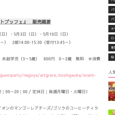
ハ
パ
パ
デザートブッフェ』 販売概要
ホ
（日）・5月3日（日）・5月10日（日）
ロ
～） 2部14:00-15:30（受付13:45～）
専
桜
円 未就学児（3～5歳） 600円 0～2歳 無料 ※消費
人
p/guestparty/nagoya/artgrace_hoshigaoka/event-
12：00～20：00 / 定休日：毎週月曜日・火曜日）
種＞ライオンのマンゴーレアチーズ/ゴリラのコーヒーティラ