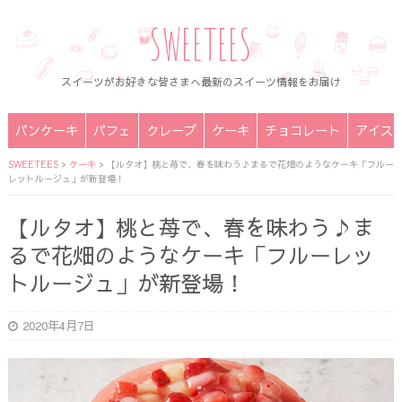
SWEETEES
スイーツがお好きな皆さまへ最新のスイーツ情報をお届け
パンケーキ
パフェ
クレープ
ケーキ
チョコレート
アイス
SWEETEES
>
ケーキ
>
【ルタオ】桃と苺で、春を味わう♪まるで花畑のようなケーキ「フルー
レットルージュ」が新登場！
【ルタオ】桃と苺で、春を味わう♪ま
るで花畑のようなケーキ「フルーレッ
トルージュ」が新登場！
2020年4月7日