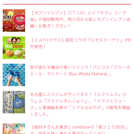
【セブンイレブン】7/7（火）より『サクレ コーラ
味』が復刻販売中。売り切れる前にセブンイレブン店
舗へお急ぎください！
【ミスド×ミセス】限定コラボ『ミセスドーナツ』が8
月発売！
色が変わる魔法の青いドリンク！バンコク「ブルーホ
エール・マハラート Blue Whale Maharaj 」
名古屋にスライムがやってきた！『スライムういろ
う』＆『スライムまんじゅう』。「ドラクエウォー
ク」と青柳総本家が「リアルおみやげ」の販売を開始
しました。
〖桃好きさん大集合〗cafeblowの「桃フェア2026」
で、今年も桃に溺れる夏がやってくる♡