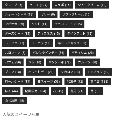
クレープ
(8)
ケーキ
(127)
コラボ
(18)
シュークリーム
(10)
ショートケーキ
(19)
ゼリー
(8)
ソフトクリーム
(10)
タピオカ
(29)
タルト
(11)
チョコレート
(135)
チーズケーキ
(35)
ティラミス
(15)
テイクアウト
(17)
ドリンク
(77)
ドーナツ
(13)
ネットショップ
(58)
ハロウィン
(8)
バレンタインデー
(56)
パティシエ
(29)
パフェ
(50)
パン
(16)
パンケーキ
(72)
フルーツ
(60)
プリン
(18)
ホワイトデー
(29)
マカロン
(13)
モンブラン
(12)
ロールケーキ
(13)
和スイーツ
(53)
和菓子
(32)
専門店
(192)
抹茶
(44)
期間限定
(364)
桜
(45)
花見
(21)
苺
(96)
食べ放題
(18)
人気のスイーツ記事