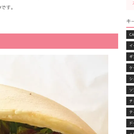
中です。
キ
CA
イ
ギ
ケ
シ
ソ
チ
テ
ド