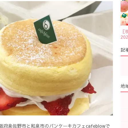
〖
2
記
地
大阪府泉佐野市と和泉市のパンケーキカフェcafeblowで