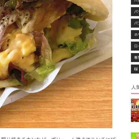
ハ
パ
パ
ホ
ロ
専
桜
人