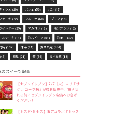
ロウィン
(8)
バレンタインデー
(56)
ティシエ
(29)
パフェ
(50)
パン
(16)
ンケーキ
(72)
フルーツ
(60)
プリン
(18)
ワイトデー
(29)
マカロン
(13)
モンブラン
(12)
ールケーキ
(13)
和スイーツ
(53)
和菓子
(32)
門店
(192)
抹茶
(44)
期間限定
(364)
(45)
花見
(21)
苺
(96)
食べ放題
(18)
気のスイーツ記事
【セブンイレブン】7/7（火）より『サ
クレ コーラ味』が復刻販売中。売り切
れる前にセブンイレブン店舗へお急ぎ
ください！
【ミスド×ミセス】限定コラボ『ミセス