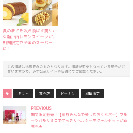
夏の暑さを吹き飛ばす爽やか
な瀬戸内レモンスイーツが、
期間限定で全国のスーパー
に！
この情報は掲載時点のものとなります。情報が変更となっている場合がご
ざいますので、必ず公式サイトや店舗にてご確認ください。
ギフト
専門店
ドーナツ
期間限定
PREVIOUS
期間限定販売！【家族みんなで楽しむおうちバー】フル
ーツバルサミコですっきりヘルシーモクテルセットが新
発売★