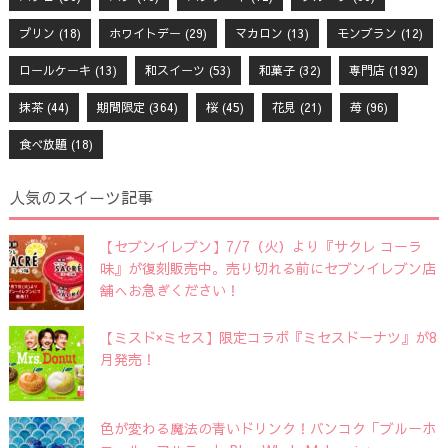
プリン
(18)
ホワイトデー
(29)
マカロン
(13)
モンブラン
(12)
ロールケーキ
(13)
和スイーツ
(53)
和菓子
(32)
専門店
(192)
抹茶
(44)
期間限定
(364)
桜
(45)
花見
(21)
苺
(96)
食べ放題
(18)
人気のスイーツ記事
【セブンイレブン】7/7（火）より『サクレ コーラ
味』が復刻販売中。売り切れる前にセブンイレブン店
舗へお急ぎください！
【ミスド×ミセス】限定コラボ『ミセスドーナツ』が8
月発売！
色が変わる魔法の青いドリンク！バンコク「ブルーホ