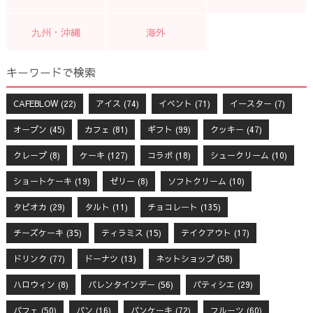
九州・沖縄
海外
キーワードで検索
CAFEBLOW
(22)
アイス
(74)
イベント
(71)
イースター
(7)
オープン
(45)
カフェ
(81)
ギフト
(99)
クッキー
(47)
クレープ
(8)
ケーキ
(127)
コラボ
(18)
シュークリーム
(10)
ショートケーキ
(19)
ゼリー
(8)
ソフトクリーム
(10)
タピオカ
(29)
タルト
(11)
チョコレート
(135)
チーズケーキ
(35)
ティラミス
(15)
テイクアウト
(17)
ドリンク
(77)
ドーナツ
(13)
ネットショップ
(58)
ハロウィン
(8)
バレンタインデー
(56)
パティシエ
(29)
パフェ
(50)
パン
(16)
パンケーキ
(72)
フルーツ
(60)