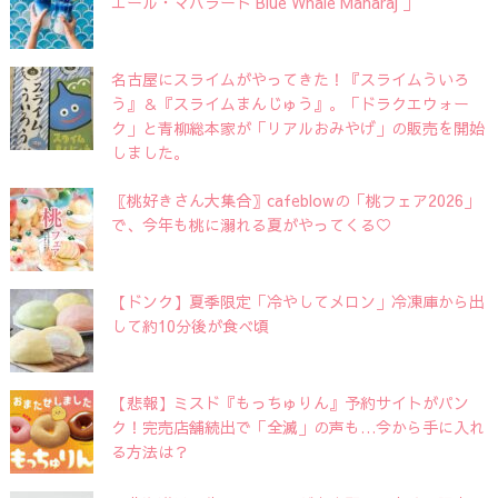
エール・マハラート Blue Whale Maharaj 」
名古屋にスライムがやってきた！『スライムういろ
う』＆『スライムまんじゅう』。「ドラクエウォー
ク」と青柳総本家が「リアルおみやげ」の販売を開始
しました。
〖桃好きさん大集合〗cafeblowの「桃フェア2026」
で、今年も桃に溺れる夏がやってくる♡
【ドンク】夏季限定「冷やしてメロン」冷凍庫から出
して約10分後が食べ頃
【悲報】ミスド『もっちゅりん』予約サイトがパン
ク！完売店舗続出で「全滅」の声も…今から手に入れ
る方法は？