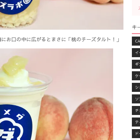
キ
緒にお口の中に広がるとまさに「桃のチーズタルト！」
CA
イ
ギ
ケ
シ
ソ
チ
テ
ド