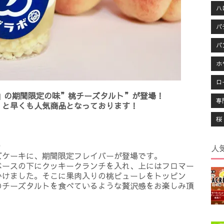
ハ
パ
パ
ホ
ロ
キ」の期間限定の味”桃チーズタルト”が登場！
専
！と早くも人気商品となっております！
桜
）
人
ズケーキに、期間限定フレイバーが登場です。
ベースの下にクッキークランチを入れ、上にはフロマー
かけました。そこに果肉入りの桃ピューレをトッピン
のチーズタルトを食べているような贅沢感をお楽しみ頂