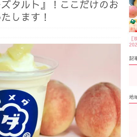
ーズタルト』！ここだけのお
いたします！
〖
2
記
地