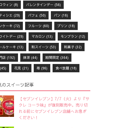
ロウィン
(8)
バレンタインデー
(56)
ティシエ
(29)
パフェ
(50)
パン
(16)
ンケーキ
(72)
フルーツ
(60)
プリン
(18)
ワイトデー
(29)
マカロン
(13)
モンブラン
(12)
ールケーキ
(13)
和スイーツ
(53)
和菓子
(32)
門店
(192)
抹茶
(44)
期間限定
(364)
(45)
花見
(21)
苺
(96)
食べ放題
(18)
気のスイーツ記事
【セブンイレブン】7/7（火）より『サ
クレ コーラ味』が復刻販売中。売り切
れる前にセブンイレブン店舗へお急ぎ
ください！