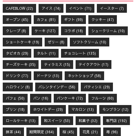
CAFEBLOW
(22)
アイス
(74)
イベント
(71)
イースター
(7)
オープン
(45)
カフェ
(81)
ギフト
(99)
クッキー
(47)
クレープ
(8)
ケーキ
(127)
コラボ
(18)
シュークリーム
(10)
ショートケーキ
(19)
ゼリー
(8)
ソフトクリーム
(10)
タピオカ
(29)
タルト
(11)
チョコレート
(135)
チーズケーキ
(35)
ティラミス
(15)
テイクアウト
(17)
ドリンク
(77)
ドーナツ
(13)
ネットショップ
(58)
ハロウィン
(8)
バレンタインデー
(56)
パティシエ
(29)
パフェ
(50)
パン
(16)
パンケーキ
(72)
フルーツ
(60)
プリン
(18)
ホワイトデー
(29)
マカロン
(13)
モンブラン
(12)
ロールケーキ
(13)
和スイーツ
(53)
和菓子
(32)
専門店
(192)
抹茶
(44)
期間限定
(364)
桜
(45)
花見
(21)
苺
(96)