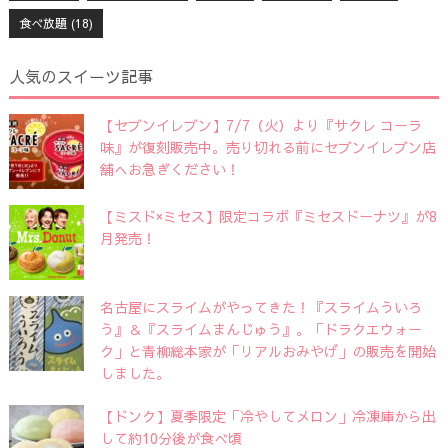
食べ放題
(18)
人気のスイーツ記事
【セブンイレブン】7/7（火）より『サクレ コーラ
味』が復刻販売中。売り切れる前にセブンイレブン店
舗へお急ぎください！
【ミスド×ミセス】限定コラボ『ミセスドーナツ』が8
月発売！
名古屋にスライムがやってきた！『スライムういろ
う』＆『スライムまんじゅう』。「ドラクエウォー
ク」と青柳総本家が「リアルおみやげ」の販売を開始
しました。
【ドンク】夏季限定「冷やしてメロン」冷凍庫から出
して約10分後が食べ頃