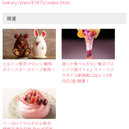
bakery/plan/61875/index.html
関連
ヒルトン東京 かわいい動物
夜しか食べられない贅沢『ス
のイースタースイーツ販売！
イパラ夜パフェ』スイーツパ
ラダイス新宿東口店より4月
26日(金)開幕！
リーガロイヤルホテル東京
開業25周年記念 思わず写真