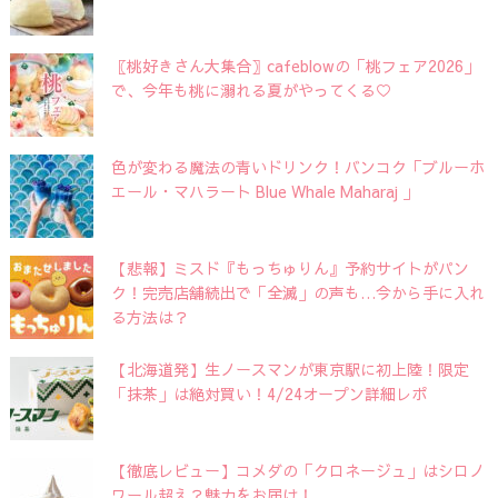
〖桃好きさん大集合〗cafeblowの「桃フェア2026」
で、今年も桃に溺れる夏がやってくる♡
色が変わる魔法の青いドリンク！バンコク「ブルーホ
エール・マハラート Blue Whale Maharaj 」
【悲報】ミスド『もっちゅりん』予約サイトがパン
ク！完売店舗続出で「全滅」の声も…今から手に入れ
る方法は？
【北海道発】生ノースマンが東京駅に初上陸！限定
「抹茶」は絶対買い！4/24オープン詳細レポ
【徹底レビュー】コメダの「クロネージュ」はシロノ
ワール超え？魅力をお届け！