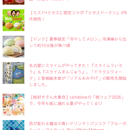
【ミスド×ミセス】限定コラボ『ミセスドーナツ』が8
月発売！
【ドンク】夏季限定「冷やしてメロン」冷凍庫から出
して約10分後が食べ頃
名古屋にスライムがやってきた！『スライムういろ
う』＆『スライムまんじゅう』。「ドラクエウォー
ク」と青柳総本家が「リアルおみやげ」の販売を開始
しました。
〖桃好きさん大集合〗cafeblowの「桃フェア2026」
で、今年も桃に溺れる夏がやってくる♡
色が変わる魔法の青いドリンク！バンコク「ブルーホ
エール・マハラート Blue Whale Maharaj 」