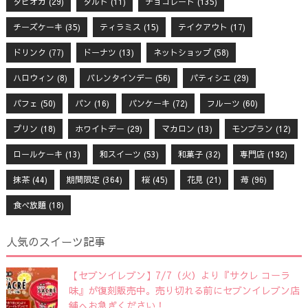
タピオカ
(29)
タルト
(11)
チョコレート
(135)
チーズケーキ
(35)
ティラミス
(15)
テイクアウト
(17)
ドリンク
(77)
ドーナツ
(13)
ネットショップ
(58)
ハロウィン
(8)
バレンタインデー
(56)
パティシエ
(29)
パフェ
(50)
パン
(16)
パンケーキ
(72)
フルーツ
(60)
プリン
(18)
ホワイトデー
(29)
マカロン
(13)
モンブラン
(12)
ロールケーキ
(13)
和スイーツ
(53)
和菓子
(32)
専門店
(192)
抹茶
(44)
期間限定
(364)
桜
(45)
花見
(21)
苺
(96)
食べ放題
(18)
人気のスイーツ記事
【セブンイレブン】7/7（火）より『サクレ コーラ
味』が復刻販売中。売り切れる前にセブンイレブン店
舗へお急ぎください！