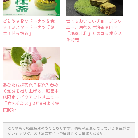
どらやき⁉なドーナツを食
世にもおいしいチョコブラウ
す！ミスタードーナツ『誕
ニー、京都の宇治茶専門店
生！ドら抹茶』
「祇園辻利」とのコラボ商品
を発売！
あなたは抹茶派？桜派? 春め
く気分を盛り上げる、祇園本
店限定テイクアウトメニュー
「春色そふと」3月8日より提
供開始！
この情報は掲載時点のものとなります。情報が変更となっている場合がご
ざいますので、必ず公式サイトや店舗にてご確認ください。