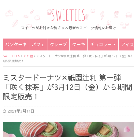
SWEETEES
スイーツがお好きな皆さまへ最新のスイーツ情報をお届け
パンケーキ
パフェ
クレープ
ケーキ
チョコレート
アイス
SWEETEES
>
その他
>
ミスタードーナツ✕祇園辻利 第一弾「咲く抹茶」が3月12日（金）から
期間限定販売！
ミスタードーナツ✕祇園辻利 第一弾
「咲く抹茶」が3月12日（金）から期間
限定販売！
2021年3月11日