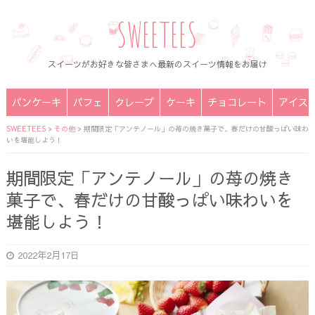
SWEETEES
スイーツがお好きな皆さまへ最新のスイーツ情報をお届け
パンケーキ
パフェ
クレープ
ケーキ
チョコレート
アイス
SWEETEES
>
その他
>
期間限定「アンテノール」の苺の焼き菓子で、春だけの甘酸っぱい味わ
いを堪能しよう！
期間限定「アンテノール」の苺の焼き
菓子で、春だけの甘酸っぱい味わいを
堪能しよう！
2022年2月17日