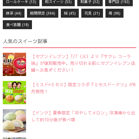
ロールケーキ
(13)
和スイーツ
(53)
和菓子
(32)
専門店
(192)
抹茶
(44)
期間限定
(364)
桜
(45)
花見
(21)
苺
(96)
食べ放題
(18)
人気のスイーツ記事
【セブンイレブン】7/7（火）より『サクレ コーラ
味』が復刻販売中。売り切れる前にセブンイレブン店
舗へお急ぎください！
【ミスド×ミセス】限定コラボ『ミセスドーナツ』が8
月発売！
【ドンク】夏季限定「冷やしてメロン」冷凍庫から出
して約10分後が食べ頃