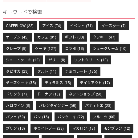
キーワードで検索
CAFEBLOW
(22)
アイス
(74)
イベント
(71)
イースター
(7)
オープン
(45)
カフェ
(81)
ギフト
(99)
クッキー
(47)
クレープ
(8)
ケーキ
(127)
コラボ
(18)
シュークリーム
(10)
ショートケーキ
(19)
ゼリー
(8)
ソフトクリーム
(10)
タピオカ
(29)
タルト
(11)
チョコレート
(135)
チーズケーキ
(35)
ティラミス
(15)
テイクアウト
(17)
ドリンク
(77)
ドーナツ
(13)
ネットショップ
(58)
ハロウィン
(8)
バレンタインデー
(56)
パティシエ
(29)
パフェ
(50)
パン
(16)
パンケーキ
(72)
フルーツ
(60)
プリン
(18)
ホワイトデー
(29)
マカロン
(13)
モンブラン
(12)