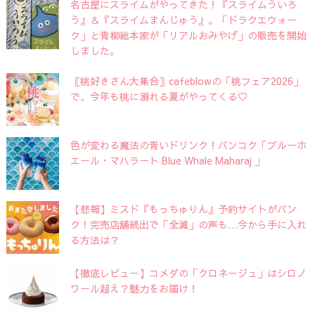
名古屋にスライムがやってきた！『スライムういろ
う』＆『スライムまんじゅう』。「ドラクエウォー
ク」と青柳総本家が「リアルおみやげ」の販売を開始
しました。
〖桃好きさん大集合〗cafeblowの「桃フェア2026」
で、今年も桃に溺れる夏がやってくる♡
色が変わる魔法の青いドリンク！バンコク「ブルーホ
エール・マハラート Blue Whale Maharaj 」
【悲報】ミスド『もっちゅりん』予約サイトがパン
ク！完売店舗続出で「全滅」の声も…今から手に入れ
る方法は？
【徹底レビュー】コメダの「クロネージュ」はシロノ
ワール超え？魅力をお届け！