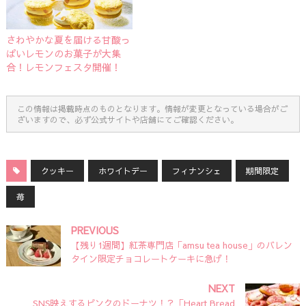
さわやかな夏を届ける甘酸っ
ぱいレモンのお菓子が大集
合！レモンフェスタ開催！
この情報は掲載時点のものとなります。情報が変更となっている場合がご
ざいますので、必ず公式サイトや店舗にてご確認ください。
クッキー
ホワイトデー
フィナンシェ
期間限定
苺
PREVIOUS
【残り1週間】紅茶専門店「amsu tea house」のバレン
タイン限定チョコレートケーキに急げ！
NEXT
SNS映えするピンクのドーナツ！？「Heart Bread