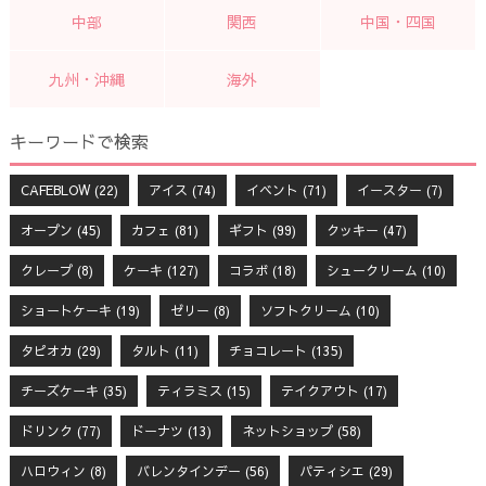
中部
関西
中国・四国
九州・沖縄
海外
キーワードで検索
CAFEBLOW
(22)
アイス
(74)
イベント
(71)
イースター
(7)
オープン
(45)
カフェ
(81)
ギフト
(99)
クッキー
(47)
クレープ
(8)
ケーキ
(127)
コラボ
(18)
シュークリーム
(10)
ショートケーキ
(19)
ゼリー
(8)
ソフトクリーム
(10)
タピオカ
(29)
タルト
(11)
チョコレート
(135)
チーズケーキ
(35)
ティラミス
(15)
テイクアウト
(17)
ドリンク
(77)
ドーナツ
(13)
ネットショップ
(58)
ハロウィン
(8)
バレンタインデー
(56)
パティシエ
(29)