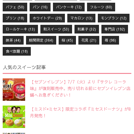
パフェ
(50)
パン
(16)
パンケーキ
(72)
フルーツ
(60)
プリン
(18)
ホワイトデー
(29)
マカロン
(13)
モンブラン
(12)
ロールケーキ
(13)
和スイーツ
(53)
和菓子
(32)
専門店
(192)
抹茶
(44)
期間限定
(364)
桜
(45)
花見
(21)
苺
(96)
食べ放題
(18)
人気のスイーツ記事
【セブンイレブン】7/7（火）より『サクレ コーラ
味』が復刻販売中。売り切れる前にセブンイレブン店
舗へお急ぎください！
【ミスド×ミセス】限定コラボ『ミセスドーナツ』が8
月発売！