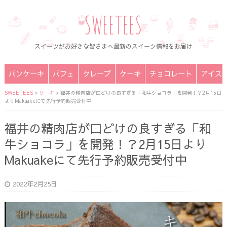
SWEETEES
スイーツがお好きな皆さまへ最新のスイーツ情報をお届け
パンケーキ
パフェ
クレープ
ケーキ
チョコレート
アイス
SWEETEES
>
ケーキ
>
福井の精肉店が口どけの良すぎる「和牛ショコラ」を開発！？2月15日
よりMakuakeにて先行予約販売受付中
福井の精肉店が口どけの良すぎる「和
牛ショコラ」を開発！？2月15日より
Makuakeにて先行予約販売受付中
2022年2月25日