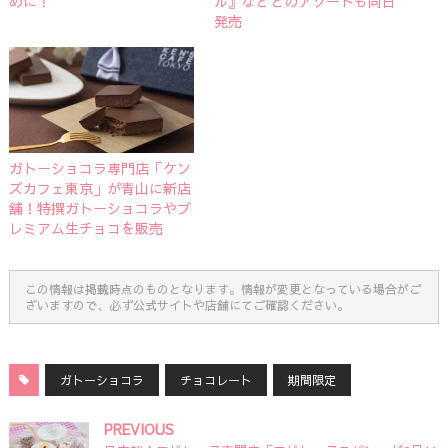
めに！
ル』などとのアソートも同日
発売
ガトーショコラ専門店「ケン
ズカフェ東京」が青山に新店
舗！特撰ガトーショコラやプ
レミアム生チョコを販売
この情報は掲載時点のものとなります。情報が変更となっている場合がご
ざいますので、必ず公式サイトや店舗にてご確認ください。
ガトーショコラ
チョコレート
期間限定
PREVIOUS