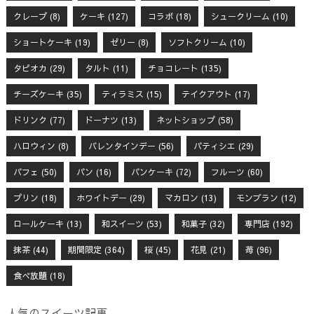
クレープ
(8)
ケーキ
(127)
コラボ
(18)
シュークリーム
(10)
ショートケーキ
(19)
ゼリー
(8)
ソフトクリーム
(10)
タピオカ
(29)
タルト
(11)
チョコレート
(135)
チーズケーキ
(35)
ティラミス
(15)
テイクアウト
(17)
ドリンク
(77)
ドーナツ
(13)
ネットショップ
(58)
ハロウィン
(8)
バレンタインデー
(56)
パティシエ
(29)
パフェ
(50)
パン
(16)
パンケーキ
(72)
フルーツ
(60)
プリン
(18)
ホワイトデー
(29)
マカロン
(13)
モンブラン
(12)
ロールケーキ
(13)
和スイーツ
(53)
和菓子
(32)
専門店
(192)
抹茶
(44)
期間限定
(364)
桜
(45)
花見
(21)
苺
(96)
食べ放題
(18)
人気のスイーツ記事