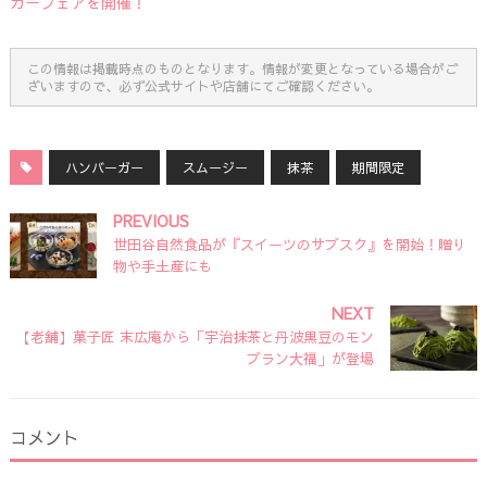
ガーフェアを開催！
この情報は掲載時点のものとなります。情報が変更となっている場合がご
ざいますので、必ず公式サイトや店舗にてご確認ください。
ハンバーガー
スムージー
抹茶
期間限定
PREVIOUS
世田谷自然食品が『スイーツのサブスク』を開始！贈り
物や手土産にも
NEXT
【老舗】菓子匠 末広庵から「宇治抹茶と丹波黒豆のモン
ブラン大福」が登場
コメント