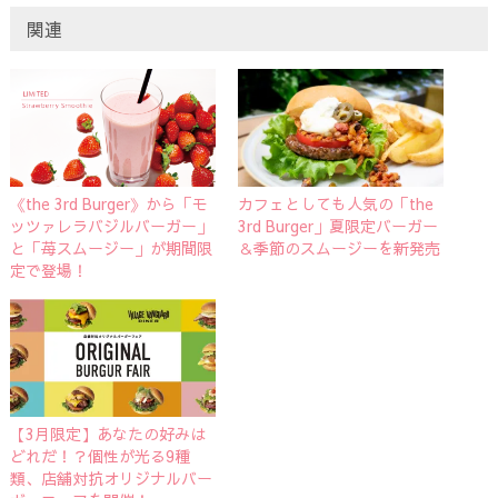
関連
《the 3rd Burger》から「モ
カフェとしても人気の「the
ッツァレラバジルバーガー」
3rd Burger」夏限定バーガー
と「苺スムージー」が期間限
＆季節のスムージーを新発売
定で登場！
【3月限定】あなたの好みは
どれだ！？個性が光る9種
類、店舗対抗オリジナルバー