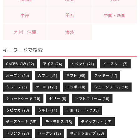
中部
関西
中国・四国
九州・沖縄
海外
キーワードで検索
CAFEBLOW
(22)
アイス
(74)
イベント
(71)
イースター
(7)
オープン
(45)
カフェ
(81)
ギフト
(99)
クッキー
(47)
クレープ
(8)
ケーキ
(127)
コラボ
(18)
シュークリーム
(10)
ショートケーキ
(19)
ゼリー
(8)
ソフトクリーム
(10)
タピオカ
(29)
タルト
(11)
チョコレート
(135)
チーズケーキ
(35)
ティラミス
(15)
テイクアウト
(17)
ドリンク
(77)
ドーナツ
(13)
ネットショップ
(58)