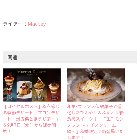
ライター：
Mackey
関連
【ロイヤルホスト】秋を感じ
和栗×フランス伝統菓子で進
る季節デザート「マロンデザ
化したひんやり＆ふんわり新
ート～渋皮栗とほうじ茶～」
食感スイーツ！「“生”モン
を9月7日（水）から販売開
ブラン 〜アイスクリーム
始！
編〜」秋季限定で新登場いた
します！