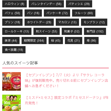
ハロウィン
(8)
バレンタインデー
(56)
パティシエ
(29)
パフェ
(50)
パン
(16)
パンケーキ
(72)
フルーツ
(60)
プリン
(18)
ホワイトデー
(29)
マカロン
(13)
モンブラン
(12)
ロールケーキ
(13)
和スイーツ
(53)
和菓子
(32)
専門店
(192)
抹茶
(44)
期間限定
(364)
桜
(45)
花見
(21)
苺
(96)
食べ放題
(18)
人気のスイーツ記事
【セブンイレブン】7/7（火）より『サクレ コーラ
味』が復刻販売中。売り切れる前にセブンイレブン店
舗へお急ぎください！
【ミスド×ミセス】限定コラボ『ミセスドーナツ』が8
月発売！