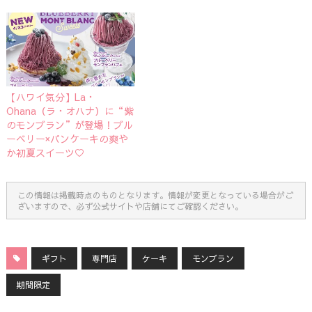
【ハワイ気分】La・
Ohana（ラ・オハナ）に“紫
のモンブラン”が登場！ブル
ーベリー×パンケーキの爽や
か初夏スイーツ♡
この情報は掲載時点のものとなります。情報が変更となっている場合がご
ざいますので、必ず公式サイトや店舗にてご確認ください。
ギフト
専門店
ケーキ
モンブラン
期間限定