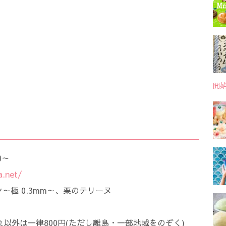
開
0～
a.net/
ン～極 0.3mm～、栗のテリーヌ
れ以外は一律800円(ただし離島・一部地域をのぞく)