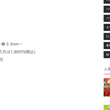
ハ
パ
パ
ホ
ロ
極 0.3mm～
専
方は7,800円(税込)
桜
可
人