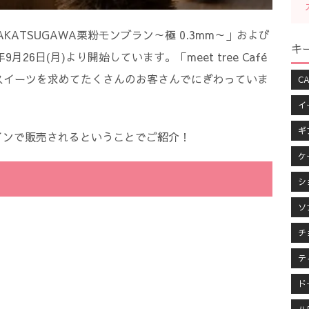
は、「NAKATSUGAWA栗粉モンブラン～極 0.3mm～」および
キ
26日(月)より開始しています。「meet tree Café
栗スイーツを求めてたくさんのお客さんでにぎわっていま
CA
イ
ギ
インで販売されるということでご紹介！
ケ
シ
ソ
チ
テ
ド