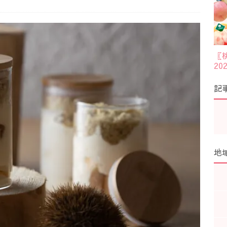
〖
2
記
地