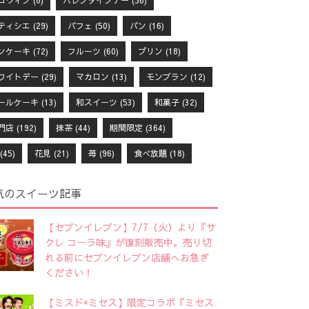
ロウィン
(8)
バレンタインデー
(56)
ティシエ
(29)
パフェ
(50)
パン
(16)
ンケーキ
(72)
フルーツ
(60)
プリン
(18)
ワイトデー
(29)
マカロン
(13)
モンブラン
(12)
ールケーキ
(13)
和スイーツ
(53)
和菓子
(32)
門店
(192)
抹茶
(44)
期間限定
(364)
(45)
花見
(21)
苺
(96)
食べ放題
(18)
気のスイーツ記事
【セブンイレブン】7/7（火）より『サ
クレ コーラ味』が復刻販売中。売り切
れる前にセブンイレブン店舗へお急ぎ
ください！
【ミスド×ミセス】限定コラボ『ミセス