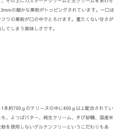
ュ、その上にカスタードクリームと生クリームをあわせ
.3mmの細かな栗粉がトッピングされています。一口ほ
ワフワの栗粉が口の中でとろけます。重たくない甘さが
食してしまう美味しさです。
本約700ｇのテリーヌの中に400ｇ以上配合されてい
にも、よつばバター、純生クリーム、きび砂糖、国産米
麦粉を使用しないグルテンフリーというこだわりもあ