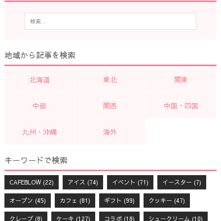
地域から記事を検索
北海道
東北
関東
中部
関西
中国・四国
九州・沖縄
海外
キーワードで検索
CAFEBLOW
(22)
アイス
(74)
イベント
(71)
イースター
(7)
オープン
(45)
カフェ
(81)
ギフト
(99)
クッキー
(47)
クレープ
(8)
ケーキ
(127)
コラボ
(18)
シュークリーム
(10)