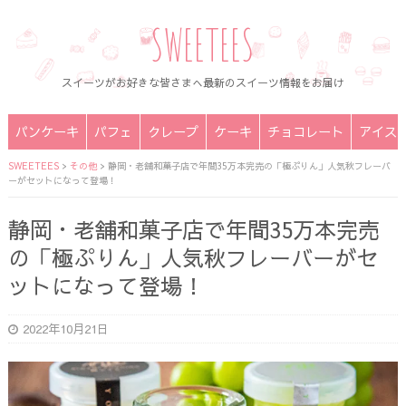
SWEETEES
スイーツがお好きな皆さまへ最新のスイーツ情報をお届け
パンケーキ
パフェ
クレープ
ケーキ
チョコレート
アイス
SWEETEES
>
その他
>
静岡・老舗和菓子店で年間35万本完売の「極ぷりん」人気秋フレーバ
ーがセットになって登場！
静岡・老舗和菓子店で年間35万本完売
の「極ぷりん」人気秋フレーバーがセ
ットになって登場！
2022年10月21日