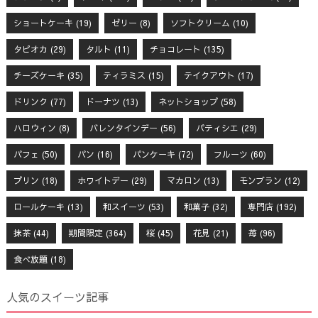
ショートケーキ
(19)
ゼリー
(8)
ソフトクリーム
(10)
タピオカ
(29)
タルト
(11)
チョコレート
(135)
チーズケーキ
(35)
ティラミス
(15)
テイクアウト
(17)
ドリンク
(77)
ドーナツ
(13)
ネットショップ
(58)
ハロウィン
(8)
バレンタインデー
(56)
パティシエ
(29)
パフェ
(50)
パン
(16)
パンケーキ
(72)
フルーツ
(60)
プリン
(18)
ホワイトデー
(29)
マカロン
(13)
モンブラン
(12)
ロールケーキ
(13)
和スイーツ
(53)
和菓子
(32)
専門店
(192)
抹茶
(44)
期間限定
(364)
桜
(45)
花見
(21)
苺
(96)
食べ放題
(18)
人気のスイーツ記事