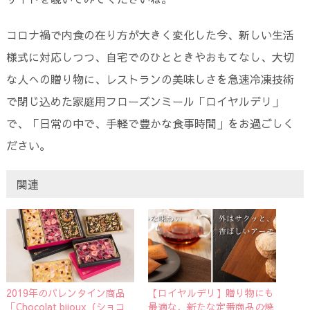
コロナ禍で内食の在り方が大きく変化した今、新しい生活
様式に対応しつつ、自宅でのひとときやおもてなし、大切
な人への贈り物に、レストランの美味しさを急速冷凍技術
で閉じ込めた家庭用フローズンミール「ロイヤルデリ」
で、「日常の中で、手軽で豊かな食事時間」をお過ごしく
ださい。
関連
2019年のバレンタイン商品
【ロイヤルデリ】贈り物にも
「Chocolat bijoux（ショコ
最適な、新たな定番商品の焼