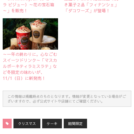
ラ ビジュー）～花の宝石箱
き菓子２品「フィナンシェ」
～」を販売！
「ダコワーズ」が登場！
～一年の終わりに。心なごむ
スイーツドリンク～「マスカ
ルポーネティラミスラテ」な
ど冬限定の味わいが、
11/1（日）に新発売！
この情報は掲載時点のものとなります。情報が変更となっている場合がご
ざいますので、必ず公式サイトや店舗にてご確認ください。
クリスマス
ケーキ
期間限定