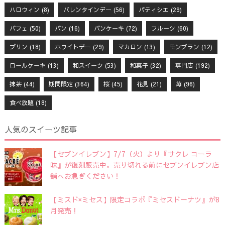
ハロウィン
(8)
バレンタインデー
(56)
パティシエ
(29)
パフェ
(50)
パン
(16)
パンケーキ
(72)
フルーツ
(60)
プリン
(18)
ホワイトデー
(29)
マカロン
(13)
モンブラン
(12)
ロールケーキ
(13)
和スイーツ
(53)
和菓子
(32)
専門店
(192)
抹茶
(44)
期間限定
(364)
桜
(45)
花見
(21)
苺
(96)
食べ放題
(18)
人気のスイーツ記事
【セブンイレブン】7/7（火）より『サクレ コーラ
味』が復刻販売中。売り切れる前にセブンイレブン店
舗へお急ぎください！
【ミスド×ミセス】限定コラボ『ミセスドーナツ』が8
月発売！