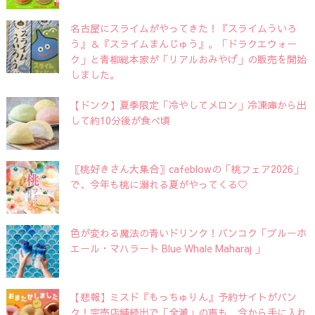
名古屋にスライムがやってきた！『スライムういろ
う』＆『スライムまんじゅう』。「ドラクエウォー
ク」と青柳総本家が「リアルおみやげ」の販売を開始
しました。
【ドンク】夏季限定「冷やしてメロン」冷凍庫から出
して約10分後が食べ頃
〖桃好きさん大集合〗cafeblowの「桃フェア2026」
で、今年も桃に溺れる夏がやってくる♡
色が変わる魔法の青いドリンク！バンコク「ブルーホ
エール・マハラート Blue Whale Maharaj 」
【悲報】ミスド『もっちゅりん』予約サイトがパン
ク！完売店舗続出で「全滅」の声も…今から手に入れ