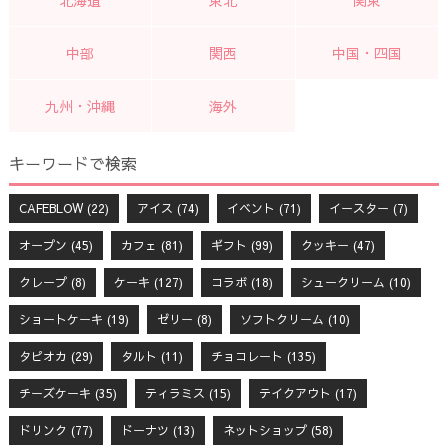
北海道
東北
関東
中部
関西
中国・四国
九州・沖縄
海外
キーワードで検索
CAFEBLOW
(22)
アイス
(74)
イベント
(71)
イースター
(7)
オープン
(45)
カフェ
(81)
ギフト
(99)
クッキー
(47)
クレープ
(8)
ケーキ
(127)
コラボ
(18)
シュークリーム
(10)
ショートケーキ
(19)
ゼリー
(8)
ソフトクリーム
(10)
タピオカ
(29)
タルト
(11)
チョコレート
(135)
チーズケーキ
(35)
ティラミス
(15)
テイクアウト
(17)
ドリンク
(77)
ドーナツ
(13)
ネットショップ
(58)