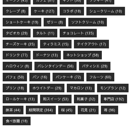
クレープ
(8)
ケーキ
(127)
コラボ
(18)
シュークリーム
(10)
ショートケーキ
(19)
ゼリー
(8)
ソフトクリーム
(10)
タピオカ
(29)
タルト
(11)
チョコレート
(135)
チーズケーキ
(35)
ティラミス
(15)
テイクアウト
(17)
ドリンク
(77)
ドーナツ
(13)
ネットショップ
(58)
ハロウィン
(8)
バレンタインデー
(56)
パティシエ
(29)
パフェ
(50)
パン
(16)
パンケーキ
(72)
フルーツ
(60)
プリン
(18)
ホワイトデー
(29)
マカロン
(13)
モンブラン
(12)
ロールケーキ
(13)
和スイーツ
(53)
和菓子
(32)
専門店
(192)
抹茶
(44)
期間限定
(364)
桜
(45)
花見
(21)
苺
(96)
食べ放題
(18)