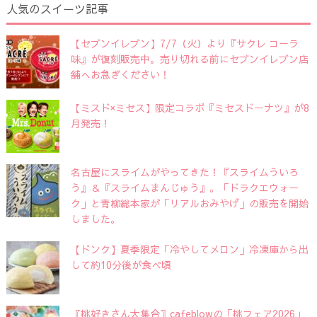
人気のスイーツ記事
【セブンイレブン】7/7（火）より『サクレ コーラ
味』が復刻販売中。売り切れる前にセブンイレブン店
舗へお急ぎください！
【ミスド×ミセス】限定コラボ『ミセスドーナツ』が8
月発売！
名古屋にスライムがやってきた！『スライムういろ
う』＆『スライムまんじゅう』。「ドラクエウォー
ク」と青柳総本家が「リアルおみやげ」の販売を開始
しました。
【ドンク】夏季限定「冷やしてメロン」冷凍庫から出
して約10分後が食べ頃
〖桃好きさん大集合〗cafeblowの「桃フェア2026」