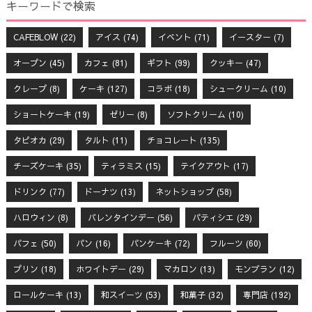
キーワードで検索
CAFEBLOW
(22)
アイス
(74)
イベント
(71)
イースター
(7)
オープン
(45)
カフェ
(81)
ギフト
(99)
クッキー
(47)
クレープ
(8)
ケーキ
(127)
コラボ
(18)
シュークリーム
(10)
ショートケーキ
(19)
ゼリー
(8)
ソフトクリーム
(10)
タピオカ
(29)
タルト
(11)
チョコレート
(135)
チーズケーキ
(35)
ティラミス
(15)
テイクアウト
(17)
ドリンク
(77)
ドーナツ
(13)
ネットショップ
(58)
ハロウィン
(8)
バレンタインデー
(56)
パティシエ
(29)
パフェ
(50)
パン
(16)
パンケーキ
(72)
フルーツ
(60)
プリン
(18)
ホワイトデー
(29)
マカロン
(13)
モンブラン
(12)
ロールケーキ
(13)
和スイーツ
(53)
和菓子
(32)
専門店
(192)