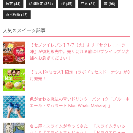
抹茶
(44)
期間限定
(364)
桜
(45)
花見
(21)
苺
(96)
食べ放題
(18)
人気のスイーツ記事
【セブンイレブン】7/7（火）より『サクレ コーラ
味』が復刻販売中。売り切れる前にセブンイレブン店
舗へお急ぎください！
【ミスド×ミセス】限定コラボ『ミセスドーナツ』が8
月発売！
色が変わる魔法の青いドリンク！バンコク「ブルーホ
エール・マハラート Blue Whale Maharaj 」
名古屋にスライムがやってきた！『スライムういろ
う』＆『スライムまんじゅう』。「ドラクエウォー