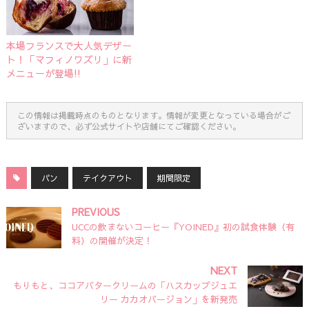
本場フランスで大人気デザー
ト！「マフィノワズリ」に新
メニューが登場!!
この情報は掲載時点のものとなります。情報が変更となっている場合がご
ざいますので、必ず公式サイトや店舗にてご確認ください。
パン
テイクアウト
期間限定
PREVIOUS
UCCの飲まないコーヒー『YOINED』初の試食体験（有
料）の開催が決定！
NEXT
もりもと、ココアバタークリームの「ハスカップジュエ
リー カカオバージョン」を新発売