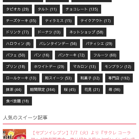
タピオカ
(29)
タルト
(11)
チョコレート
(135)
チーズケーキ
(35)
ティラミス
(15)
テイクアウト
(17)
ドリンク
(77)
ドーナツ
(13)
ネットショップ
(58)
ハロウィン
(8)
バレンタインデー
(56)
パティシエ
(29)
パフェ
(50)
パン
(16)
パンケーキ
(72)
フルーツ
(60)
プリン
(18)
ホワイトデー
(29)
マカロン
(13)
モンブラン
(12)
ロールケーキ
(13)
和スイーツ
(53)
和菓子
(32)
専門店
(192)
抹茶
(44)
期間限定
(364)
桜
(45)
花見
(21)
苺
(96)
食べ放題
(18)
人気のスイーツ記事
【セブンイレブン】7/7（火）より『サクレ コーラ