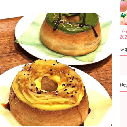
〖
2
記
地