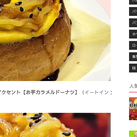
ハ
パ
パ
ホ
ロ
専
桜
人
アクセント【お芋カラメルドーナツ】
（イートイン：