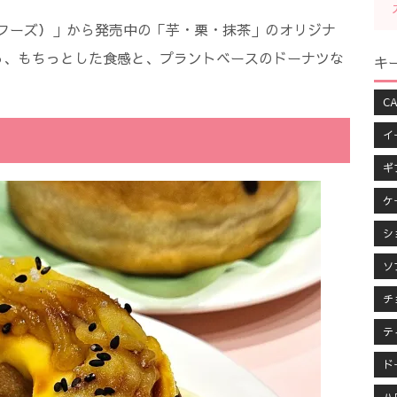
ゥーフーズ）」から発売中の「芋・栗・抹茶」のオリジナ
っ、もちっとした食感と、プラントベースのドーナツな
キ
CA
イ
ギ
ケ
シ
ソ
チ
テ
ド