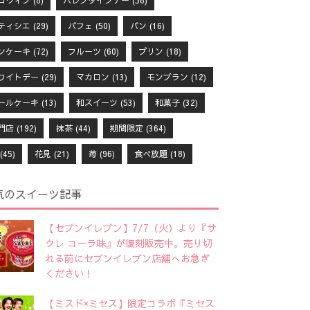
ロウィン
(8)
バレンタインデー
(56)
ティシエ
(29)
パフェ
(50)
パン
(16)
ンケーキ
(72)
フルーツ
(60)
プリン
(18)
ワイトデー
(29)
マカロン
(13)
モンブラン
(12)
ールケーキ
(13)
和スイーツ
(53)
和菓子
(32)
門店
(192)
抹茶
(44)
期間限定
(364)
(45)
花見
(21)
苺
(96)
食べ放題
(18)
気のスイーツ記事
【セブンイレブン】7/7（火）より『サ
クレ コーラ味』が復刻販売中。売り切
れる前にセブンイレブン店舗へお急ぎ
ください！
【ミスド×ミセス】限定コラボ『ミセス