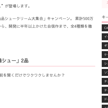
ム”が登場します。
キ
絶品シュークリーム大集合」キャンペーン。 累計500万
から、開発に半年以上かけた自信作まで、全4種類を徹
CA
イ
ギ
ケ
感シュー」2品
シ
ソ
名前を聞くだけでワクワクしませんか？
チ
テ
ド