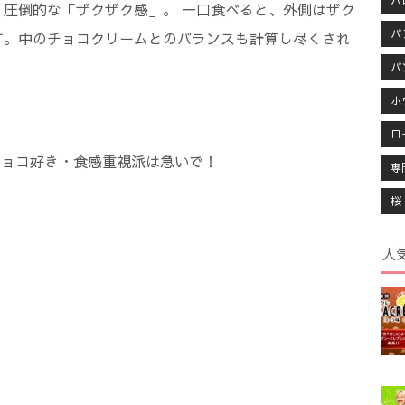
ハ
圧倒的な「ザクザク感」。 一口食べると、外側はザク
パ
す。中のチョコクリームとのバランスも計算し尽くされ
パ
ホ
ロ
ョコ好き・食感重視派は急いで！
専
桜
人