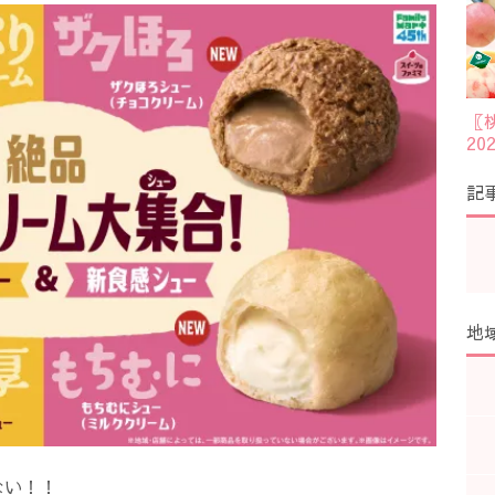
〖
2
記
地
ない！！