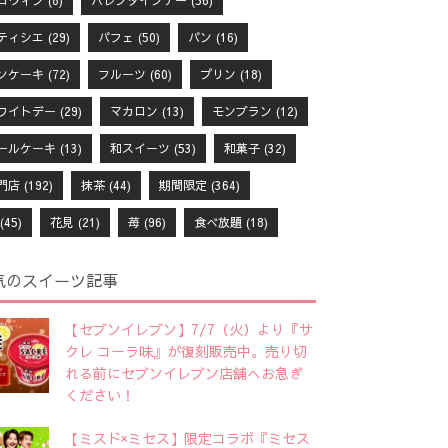
ロウィン
(8)
バレンタインデー
(56)
ティシエ
(29)
パフェ
(50)
パン
(16)
ンケーキ
(72)
フルーツ
(60)
プリン
(18)
ワイトデー
(29)
マカロン
(13)
モンブラン
(12)
ールケーキ
(13)
和スイーツ
(53)
和菓子
(32)
門店
(192)
抹茶
(44)
期間限定
(364)
(45)
花見
(21)
苺
(96)
食べ放題
(18)
気のスイーツ記事
【セブンイレブン】7/7（火）より『サ
クレ コーラ味』が復刻販売中。売り切
れる前にセブンイレブン店舗へお急ぎ
ください！
【ミスド×ミセス】限定コラボ『ミセス