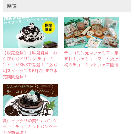
関連
【販売延長】甘味処鎌倉「わ
チョコミン党はファミマに集
らびもちドリンク チョコミ
まれ！ファミリーマート史上
ント」がSNSで話題！“飲む
初のチョコミントフェア開催
和スイーツ”を6月7日まで販
売期間延長！
夏にピッタリの爽やかパンケ
ーキ！チョコミントパンケー
キが新登場！