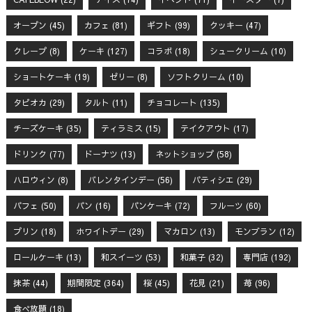
オープン
(45)
カフェ
(81)
ギフト
(99)
クッキー
(47)
クレープ
(8)
ケーキ
(127)
コラボ
(18)
シュークリーム
(10)
ショートケーキ
(19)
ゼリー
(8)
ソフトクリーム
(10)
タピオカ
(29)
タルト
(11)
チョコレート
(135)
チーズケーキ
(35)
ティラミス
(15)
テイクアウト
(17)
ドリンク
(77)
ドーナツ
(13)
ネットショップ
(58)
ハロウィン
(8)
バレンタインデー
(56)
パティシエ
(29)
パフェ
(50)
パン
(16)
パンケーキ
(72)
フルーツ
(60)
プリン
(18)
ホワイトデー
(29)
マカロン
(13)
モンブラン
(12)
ロールケーキ
(13)
和スイーツ
(53)
和菓子
(32)
専門店
(192)
抹茶
(44)
期間限定
(364)
桜
(45)
花見
(21)
苺
(96)
食べ放題
(18)