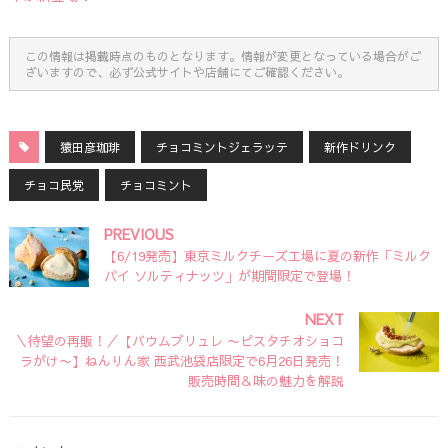
この情報は掲載時点のものとなります。情報が変更となっている場合がご
ざいますので、必ず公式サイトや店舗にてご確認ください。
猿田彦珈琲
チョコミントジェラッテ
新作ドリンク
チョコ民党
チョコミント
PREVIOUS
【6/19発売】東京ミルクチーズ工場に夏の新作「ミルク
パイ ソルティナッツ」が期間限定で登場！
NEXT
＼待望の再販！／【バウムブリュレ 〜ピスタチオショコ
ラがけ〜】ねんりん家 西武池袋店限定で6月26日発売！
販売時間＆味の魅力を解説