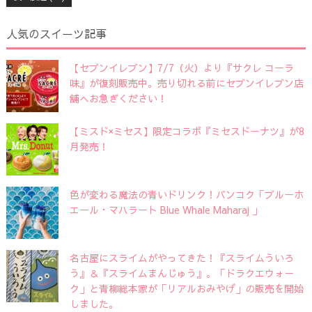
人気のスイーツ記事
【セブンイレブン】7/7（火）より『サクレ コーラ
味』が復刻販売中。売り切れる前にセブンイレブン店
舗へお急ぎください！
【ミスド×ミセス】限定コラボ『ミセスドーナツ』が8
月発売！
色が変わる魔法の青いドリンク！バンコク「ブルーホ
エール・マハラート Blue Whale Maharaj 」
名古屋にスライムがやってきた！『スライムういろ
う』＆『スライムまんじゅう』。「ドラクエウォー
ク」と青柳総本家が「リアルおみやげ」の販売を開始
しました。