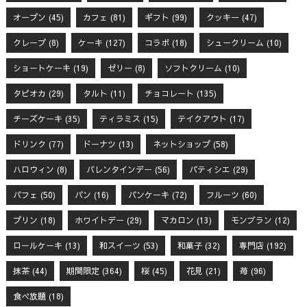
オープン
(45)
カフェ
(81)
ギフト
(99)
クッキー
(47)
クレープ
(8)
ケーキ
(127)
コラボ
(18)
シュークリーム
(10)
ショートケーキ
(19)
ゼリー
(8)
ソフトクリーム
(10)
タピオカ
(29)
タルト
(11)
チョコレート
(135)
チーズケーキ
(35)
ティラミス
(15)
テイクアウト
(17)
ドリンク
(77)
ドーナツ
(13)
ネットショップ
(58)
ハロウィン
(8)
バレンタインデー
(56)
パティシエ
(29)
パフェ
(50)
パン
(16)
パンケーキ
(72)
フルーツ
(60)
プリン
(18)
ホワイトデー
(29)
マカロン
(13)
モンブラン
(12)
ロールケーキ
(13)
和スイーツ
(53)
和菓子
(32)
専門店
(192)
抹茶
(44)
期間限定
(364)
桜
(45)
花見
(21)
苺
(96)
食べ放題
(18)