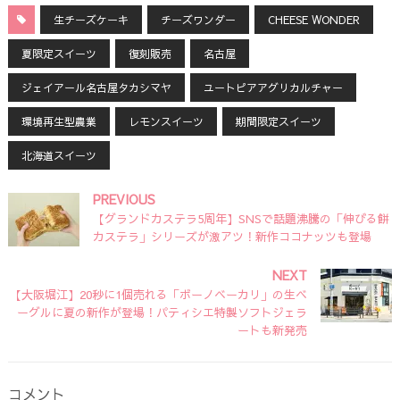
生チーズケーキ
チーズワンダー
CHEESE WONDER
夏限定スイーツ
復刻販売
名古屋
ジェイアール名古屋タカシマヤ
ユートピアアグリカルチャー
環境再生型農業
レモンスイーツ
期間限定スイーツ
北海道スイーツ
PREVIOUS
【グランドカステラ5周年】SNSで話題沸騰の「伸びる餅
カステラ」シリーズが激アツ！新作ココナッツも登場
NEXT
【大阪堀江】20秒に1個売れる「ボーノベーカリ」の生ベ
ーグルに夏の新作が登場！パティシエ特製ソフトジェラ
ートも新発売
コメント