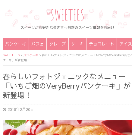
SWEETEES
スイーツがお好きな皆さまへ最新のスイーツ情報をお届け
パンケーキ
パフェ
クレープ
ケーキ
チョコレート
アイス
SWEETEES
>
パンケーキ
>
春らしいフォトジェニックなメニュー「いちご畑のVeryBerryパン
ケーキ」が新登場！
春らしいフォトジェニックなメニュー
「いちご畑のVeryBerryパンケーキ」が
新登場！
2019年2月20日