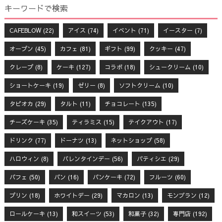
キーワードで検索
CAFEBLOW
(22)
アイス
(74)
イベント
(71)
イースター
(7)
オープン
(45)
カフェ
(81)
ギフト
(99)
クッキー
(47)
クレープ
(8)
ケーキ
(127)
コラボ
(18)
シュークリーム
(10)
ショートケーキ
(19)
ゼリー
(8)
ソフトクリーム
(10)
タピオカ
(29)
タルト
(11)
チョコレート
(135)
チーズケーキ
(35)
ティラミス
(15)
テイクアウト
(17)
ドリンク
(77)
ドーナツ
(13)
ネットショップ
(58)
ハロウィン
(8)
バレンタインデー
(56)
パティシエ
(29)
パフェ
(50)
パン
(16)
パンケーキ
(72)
フルーツ
(60)
プリン
(18)
ホワイトデー
(29)
マカロン
(13)
モンブラン
(12)
ロールケーキ
(13)
和スイーツ
(53)
和菓子
(32)
専門店
(192)