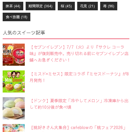
抹茶
(44)
期間限定
(364)
桜
(45)
花見
(21)
苺
(96)
食べ放題
(18)
人気のスイーツ記事
【セブンイレブン】7/7（火）より『サクレ コーラ
味』が復刻販売中。売り切れる前にセブンイレブン店
舗へお急ぎください！
【ミスド×ミセス】限定コラボ『ミセスドーナツ』が8
月発売！
【ドンク】夏季限定「冷やしてメロン」冷凍庫から出
して約10分後が食べ頃
〖桃好きさん大集合〗cafeblowの「桃フェア2026」