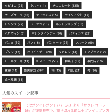
タピオカ
(29)
タルト
(11)
チョコレート
(135)
チーズケーキ
(35)
ティラミス
(15)
テイクアウト
(17)
ドリンク
(77)
ドーナツ
(13)
ネットショップ
(58)
ハロウィン
(8)
バレンタインデー
(56)
パティシエ
(29)
パフェ
(50)
パン
(16)
パンケーキ
(72)
フルーツ
(60)
プリン
(18)
ホワイトデー
(29)
マカロン
(13)
モンブラン
(12)
ロールケーキ
(13)
和スイーツ
(53)
和菓子
(32)
専門店
(192)
抹茶
(44)
期間限定
(364)
桜
(45)
花見
(21)
苺
(96)
食べ放題
(18)
人気のスイーツ記事
【セブンイレブン】7/7（火）より『サクレ コーラ
味』が復刻販売中。売り切れる前にセブンイレブン店