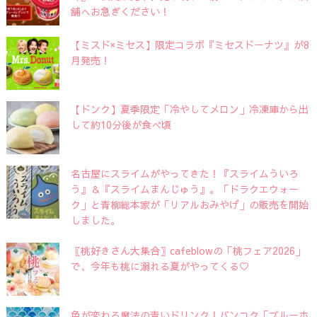
舗へお急ぎください！
【ミスド×ミセス】限定コラボ『ミセスドーナツ』が8
月発売！
【ドンク】夏季限定「冷やしてメロン」冷凍庫から出
して約10分後が食べ頃
名古屋にスライムがやってきた！『スライムういろ
う』＆『スライムまんじゅう』。「ドラクエウォー
ク」と青柳総本家が「リアルおみやげ」の販売を開始
しました。
〖桃好きさん大集合〗cafeblowの「桃フェア2026」
で、今年も桃に溺れる夏がやってくる♡
色が変わる魔法の青いドリンク！バンコク「ブルーホ