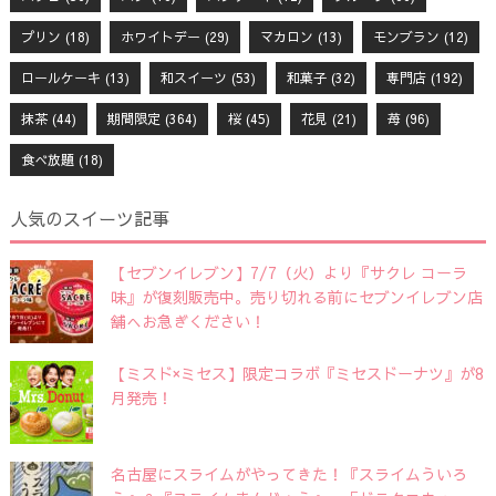
プリン
(18)
ホワイトデー
(29)
マカロン
(13)
モンブラン
(12)
ロールケーキ
(13)
和スイーツ
(53)
和菓子
(32)
専門店
(192)
抹茶
(44)
期間限定
(364)
桜
(45)
花見
(21)
苺
(96)
食べ放題
(18)
人気のスイーツ記事
【セブンイレブン】7/7（火）より『サクレ コーラ
味』が復刻販売中。売り切れる前にセブンイレブン店
舗へお急ぎください！
【ミスド×ミセス】限定コラボ『ミセスドーナツ』が8
月発売！
名古屋にスライムがやってきた！『スライムういろ