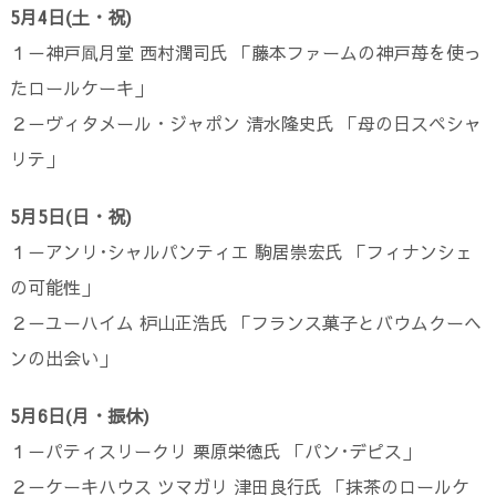
5月4日(土・祝)
１－神戸凮月堂 西村潤司氏 「藤本ファームの神戸苺を使っ
たロールケーキ」
２－ヴィタメール・ジャポン 清水隆史氏 「母の日スペシャ
リテ」
5月5日(日・祝)
１－アンリ･シャルパンティエ 駒居崇宏氏 「フィナンシェ
の可能性」
２－ユーハイム 枦山正浩氏 「フランス菓子とバウムクーヘ
ンの出会い」
5月6日(月・振休)
１－パティスリークリ 栗原栄徳氏 「パン･デピス」
２－ケーキハウス ツマガリ 津田良行氏 「抹茶のロールケ