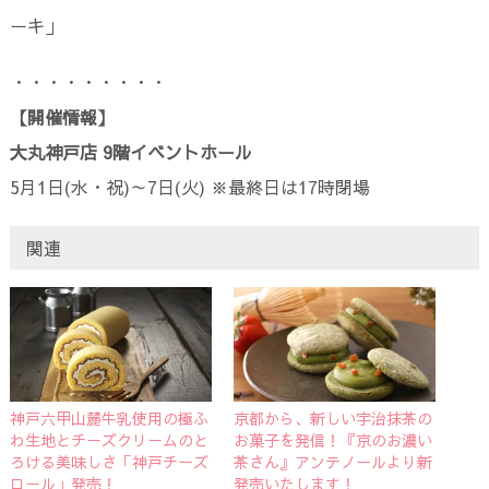
ーキ」
・・・・・・・・・
【開催情報】
大丸神戸店 9階イベントホール
5月1日(水・祝)～7日(火) ※最終日は17時閉場
関連
神戸六甲山麓牛乳使用の極ふ
京都から、新しい宇治抹茶の
わ生地とチーズクリームのと
お菓子を発信！『京のお濃い
ろける美味しさ「神戸チーズ
茶さん』アンテノールより新
ロール」発売！
発売いたします！