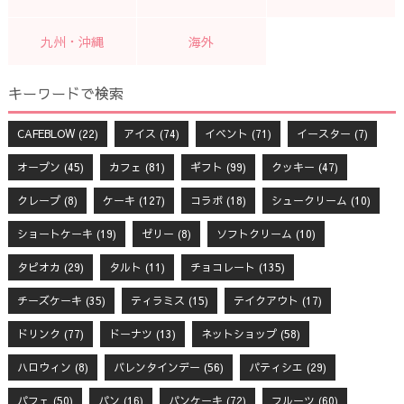
九州・沖縄
海外
キーワードで検索
CAFEBLOW
(22)
アイス
(74)
イベント
(71)
イースター
(7)
オープン
(45)
カフェ
(81)
ギフト
(99)
クッキー
(47)
クレープ
(8)
ケーキ
(127)
コラボ
(18)
シュークリーム
(10)
ショートケーキ
(19)
ゼリー
(8)
ソフトクリーム
(10)
タピオカ
(29)
タルト
(11)
チョコレート
(135)
チーズケーキ
(35)
ティラミス
(15)
テイクアウト
(17)
ドリンク
(77)
ドーナツ
(13)
ネットショップ
(58)
ハロウィン
(8)
バレンタインデー
(56)
パティシエ
(29)
パフェ
(50)
パン
(16)
パンケーキ
(72)
フルーツ
(60)