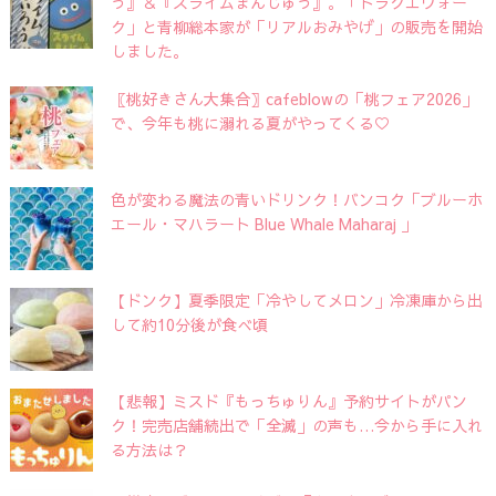
う』＆『スライムまんじゅう』。「ドラクエウォー
ク」と青柳総本家が「リアルおみやげ」の販売を開始
しました。
〖桃好きさん大集合〗cafeblowの「桃フェア2026」
で、今年も桃に溺れる夏がやってくる♡
色が変わる魔法の青いドリンク！バンコク「ブルーホ
エール・マハラート Blue Whale Maharaj 」
【ドンク】夏季限定「冷やしてメロン」冷凍庫から出
して約10分後が食べ頃
【悲報】ミスド『もっちゅりん』予約サイトがパン
ク！完売店舗続出で「全滅」の声も…今から手に入れ
る方法は？