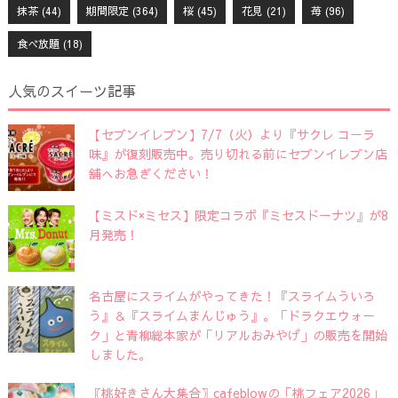
抹茶
(44)
期間限定
(364)
桜
(45)
花見
(21)
苺
(96)
食べ放題
(18)
人気のスイーツ記事
【セブンイレブン】7/7（火）より『サクレ コーラ
味』が復刻販売中。売り切れる前にセブンイレブン店
舗へお急ぎください！
【ミスド×ミセス】限定コラボ『ミセスドーナツ』が8
月発売！
名古屋にスライムがやってきた！『スライムういろ
う』＆『スライムまんじゅう』。「ドラクエウォー
ク」と青柳総本家が「リアルおみやげ」の販売を開始
しました。
〖桃好きさん大集合〗cafeblowの「桃フェア2026」