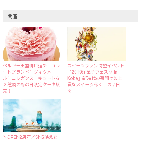
関連
ベルギー王室御用達チョコレ
スイーツファン待望イベント
ートブランド”ヴィタメー
『2019洋菓子フェスタ in
ル”エレガンス・キュートな
Kobe』新時代の幕開けに上
２種類の母の日限定ケーキ販
質なスイーツ尽くしの７日
売！
間！
＼OPEN2周年／SNS映え間