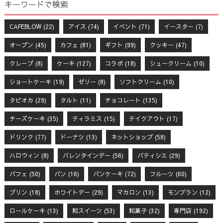
キーワードで検索
CAFEBLOW
(22)
アイス
(74)
イベント
(71)
イースター
(7)
オープン
(45)
カフェ
(81)
ギフト
(99)
クッキー
(47)
クレープ
(8)
ケーキ
(127)
コラボ
(18)
シュークリーム
(10)
ショートケーキ
(19)
ゼリー
(8)
ソフトクリーム
(10)
タピオカ
(29)
タルト
(11)
チョコレート
(135)
チーズケーキ
(35)
ティラミス
(15)
テイクアウト
(17)
ドリンク
(77)
ドーナツ
(13)
ネットショップ
(58)
ハロウィン
(8)
バレンタインデー
(56)
パティシエ
(29)
パフェ
(50)
パン
(16)
パンケーキ
(72)
フルーツ
(60)
プリン
(18)
ホワイトデー
(29)
マカロン
(13)
モンブラン
(12)
ロールケーキ
(13)
和スイーツ
(53)
和菓子
(32)
専門店
(192)