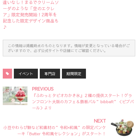
違いなし！まるでクリームソ
ーダのような「空のエクレ
ア」限定発売開始！2周年を
記念した限定デザイン商品も
♪
この情報は掲載時点のものとなります。情報が変更となっている場合がご
ざいますので、必ず公式サイトや店舗にてご確認ください。
イベント
専門店
期間限定
PREVIOUS
『ふわっとタピオカかき氷』２種の提供スタート！グラ
ンフロント大阪のカフェ＆鉄板バル”bibbaR”＜ビブバ
ール＞より
NEXT
小豆やわらび餅など和素材の”令和×和風”の限定パンケ
ーキ「Butter 令和風セレクション」がスタート！