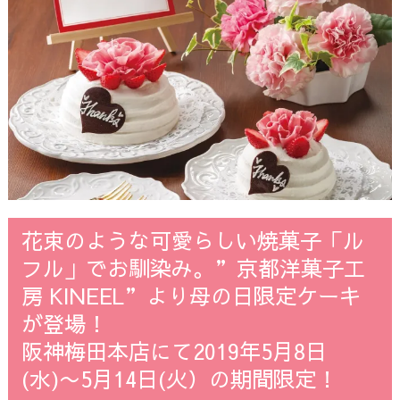
花束のような可愛らしい焼菓子「ル
フル」でお馴染み。”京都洋菓子工
房 KINEEL”より母の日限定ケーキ
が登場！
阪神梅田本店にて2019年5月8日
(水)〜5月14日(火）の期間限定！