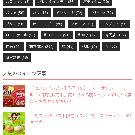
ハロウィン
(8)
バレンタインデー
(56)
パティシエ
(29)
パフェ
(50)
パン
(16)
パンケーキ
(72)
フルーツ
(60)
プリン
(18)
ホワイトデー
(29)
マカロン
(13)
モンブラン
(12)
ロールケーキ
(13)
和スイーツ
(53)
和菓子
(32)
専門店
(192)
抹茶
(44)
期間限定
(364)
桜
(45)
花見
(21)
苺
(96)
食べ放題
(18)
人気のスイーツ記事
【セブンイレブン】7/7（火）より『サクレ コーラ
味』が復刻販売中。売り切れる前にセブンイレブン店
舗へお急ぎください！
【ミスド×ミセス】限定コラボ『ミセスドーナツ』が8
月発売！