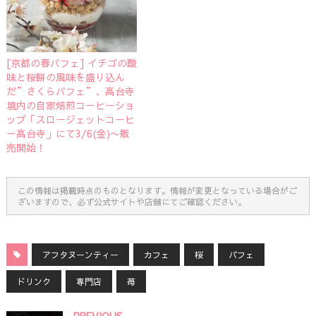
[京都の春パフェ] イチゴの酸
味と桜餅の風味を盛り込ん
だ”さくらパフェ”、高台寺
境内の自家焙煎コーヒーショ
ップ「スロージェットコーヒ
ー高台寺」にて3/6(金)〜販
売開始！
この情報は掲載時点のものとなります。情報が変更となっている場合がご
ざいますので、必ず公式サイトや店舗にてご確認ください。
アフタヌーンティー
カフェ
桜
パフェ
ドリンク
専門店
苺