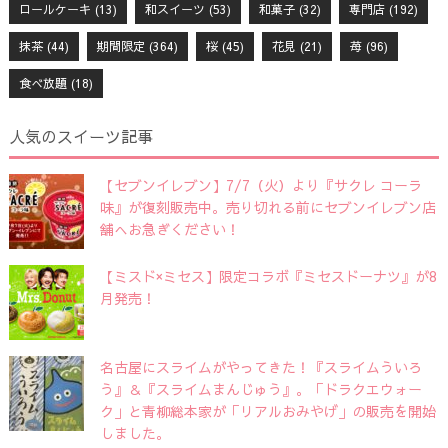
ロールケーキ
(13)
和スイーツ
(53)
和菓子
(32)
専門店
(192)
抹茶
(44)
期間限定
(364)
桜
(45)
花見
(21)
苺
(96)
食べ放題
(18)
人気のスイーツ記事
【セブンイレブン】7/7（火）より『サクレ コーラ
味』が復刻販売中。売り切れる前にセブンイレブン店
舗へお急ぎください！
【ミスド×ミセス】限定コラボ『ミセスドーナツ』が8
月発売！
名古屋にスライムがやってきた！『スライムういろ
う』＆『スライムまんじゅう』。「ドラクエウォー
ク」と青柳総本家が「リアルおみやげ」の販売を開始
しました。