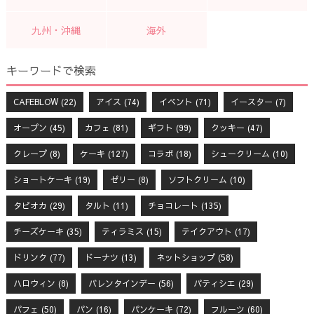
九州・沖縄
海外
キーワードで検索
CAFEBLOW
(22)
アイス
(74)
イベント
(71)
イースター
(7)
オープン
(45)
カフェ
(81)
ギフト
(99)
クッキー
(47)
クレープ
(8)
ケーキ
(127)
コラボ
(18)
シュークリーム
(10)
ショートケーキ
(19)
ゼリー
(8)
ソフトクリーム
(10)
タピオカ
(29)
タルト
(11)
チョコレート
(135)
チーズケーキ
(35)
ティラミス
(15)
テイクアウト
(17)
ドリンク
(77)
ドーナツ
(13)
ネットショップ
(58)
ハロウィン
(8)
バレンタインデー
(56)
パティシエ
(29)
パフェ
(50)
パン
(16)
パンケーキ
(72)
フルーツ
(60)