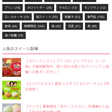
プリン
(18)
ホワイトデー
(29)
マカロン
(13)
モンブラン
(12)
ロールケーキ
(13)
和スイーツ
(53)
和菓子
(32)
専門店
(192)
抹茶
(44)
期間限定
(364)
桜
(45)
花見
(21)
苺
(96)
食べ放題
(18)
人気のスイーツ記事
【セブンイレブン】7/7（火）より『サクレ コーラ
味』が復刻販売中。売り切れる前にセブンイレブン店
舗へお急ぎください！
【ミスド×ミセス】限定コラボ『ミセスドーナツ』が8
月発売！
【ドンク】夏季限定「冷やしてメロン」冷凍庫から出
して約10分後が食べ頃