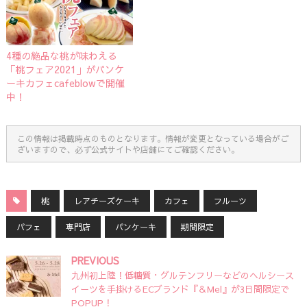
4種の絶品な桃が味わえる
「桃フェア2021」がパンケ
ーキカフェcafeblowで開催
中！
この情報は掲載時点のものとなります。情報が変更となっている場合がご
ざいますので、必ず公式サイトや店舗にてご確認ください。
桃
レアチーズケーキ
カフェ
フルーツ
パフェ
専門店
パンケーキ
期間限定
PREVIOUS
九州初上陸！低糖質・グルテンフリーなどのヘルシース
イーツを手掛けるECブランド『＆Mel』が3日間限定で
POPUP！