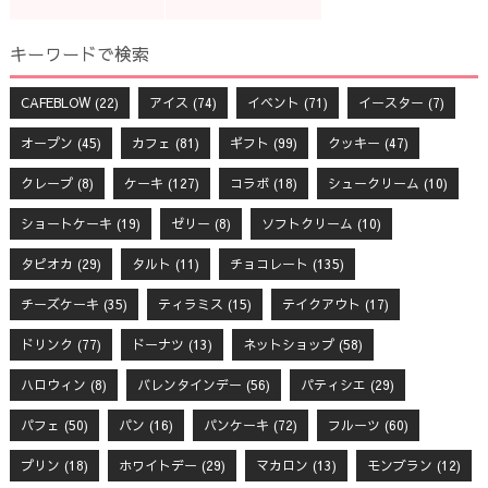
キーワードで検索
CAFEBLOW
(22)
アイス
(74)
イベント
(71)
イースター
(7)
オープン
(45)
カフェ
(81)
ギフト
(99)
クッキー
(47)
クレープ
(8)
ケーキ
(127)
コラボ
(18)
シュークリーム
(10)
ショートケーキ
(19)
ゼリー
(8)
ソフトクリーム
(10)
タピオカ
(29)
タルト
(11)
チョコレート
(135)
チーズケーキ
(35)
ティラミス
(15)
テイクアウト
(17)
ドリンク
(77)
ドーナツ
(13)
ネットショップ
(58)
ハロウィン
(8)
バレンタインデー
(56)
パティシエ
(29)
パフェ
(50)
パン
(16)
パンケーキ
(72)
フルーツ
(60)
プリン
(18)
ホワイトデー
(29)
マカロン
(13)
モンブラン
(12)