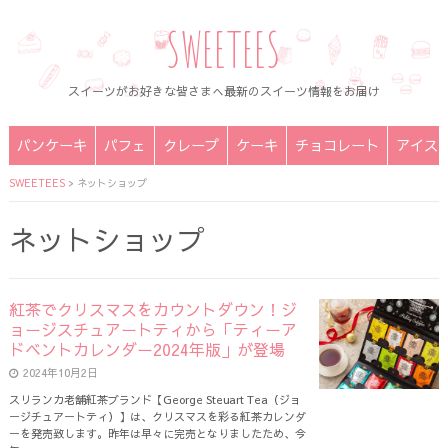
SWEETEES
スイーツがお好きな皆さまへ最新のスイーツ情報をお届け
パンケーキ
パフェ
クレープ
ケーキ
チョコレート
アイス
SWEETEES
>
ネットショップ
ネットショップ
紅茶でクリスマスをカウントダウン！ジ
ョージスチュアートティから「ティーア
ドベントカレンダー2024年版」が登場
2024年10月2日
スリランカ老舗紅茶ブランド【George Steuart Tea（ジョ
ージチュアートティ）】は、クリスマスを彩る紅茶カレンダ
ーを発売致します。昨年は早々に完売となりましたため、今