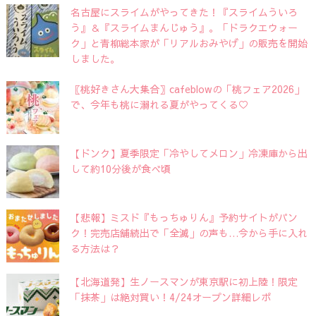
名古屋にスライムがやってきた！『スライムういろ
う』＆『スライムまんじゅう』。「ドラクエウォー
ク」と青柳総本家が「リアルおみやげ」の販売を開始
しました。
〖桃好きさん大集合〗cafeblowの「桃フェア2026」
で、今年も桃に溺れる夏がやってくる♡
【ドンク】夏季限定「冷やしてメロン」冷凍庫から出
して約10分後が食べ頃
【悲報】ミスド『もっちゅりん』予約サイトがパン
ク！完売店舗続出で「全滅」の声も…今から手に入れ
る方法は？
【北海道発】生ノースマンが東京駅に初上陸！限定
「抹茶」は絶対買い！4/24オープン詳細レポ