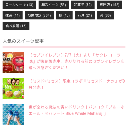
ロールケーキ
(13)
和スイーツ
(53)
和菓子
(32)
専門店
(192)
抹茶
(44)
期間限定
(364)
桜
(45)
花見
(21)
苺
(96)
食べ放題
(18)
人気のスイーツ記事
【セブンイレブン】7/7（火）より『サクレ コーラ
味』が復刻販売中。売り切れる前にセブンイレブン店
舗へお急ぎください！
【ミスド×ミセス】限定コラボ『ミセスドーナツ』が8
月発売！
色が変わる魔法の青いドリンク！バンコク「ブルーホ
エール・マハラート Blue Whale Maharaj 」