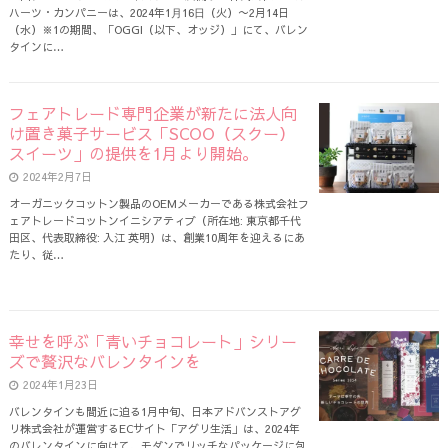
ハーツ・カンパニーは、2024年1⽉16⽇（火）〜2月14日
（水）※1の期間、「OGGI（以下、オッジ）」にて、バレン
タインに…
フェアトレード専門企業が新たに法人向
け置き菓子サービス「SCOO（スクー）
スイーツ」の提供を1月より開始。
2024年2月7日
オーガニックコットン製品のOEMメーカーである株式会社フ
ェアトレードコットンイニシアティブ（所在地: 東京都千代
田区、代表取締役: 入江 英明）は、創業10周年を迎えるにあ
たり、従…
幸せを呼ぶ「青いチョコレート」シリー
ズで贅沢なバレンタインを
2024年1月23日
バレンタインも間近に迫る1月中旬、日本アドバンストアグ
リ株式会社が運営するECサイト「アグリ生活」は、2024年
のバレンタインに向けて、モダンでリッチなパッケージに包