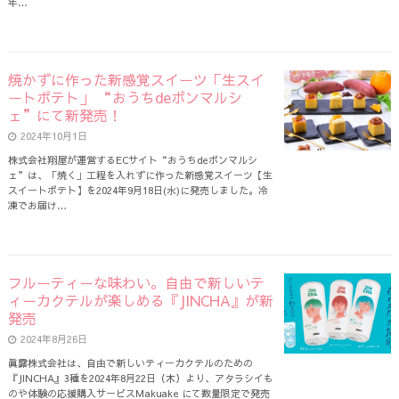
年…
焼かずに作った新感覚スイーツ「生スイ
ートポテト」 “おうちdeボンマルシ
ェ”にて新発売！
2024年10月1日
株式会社翔屋が運営するECサイト“おうちdeボンマルシ
ェ”は、「焼く」工程を入れずに作った新感覚スイーツ【生
スイートポテト】を2024年9月18日(水)に発売しました。冷
凍でお届け…
フルーティーな味わい。自由で新しいテ
ィーカクテルが楽しめる『JINCHA』が新
発売
2024年8月26日
眞露株式会社は、自由で新しいティーカクテルのための
『JINCHA』3種を2024年8月22日（木）より、アタラシイも
のや体験の応援購入サービスMakuake にて数量限定で発売